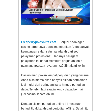
Fredperrypoloshirts.com
– Berjudi pada agen
casino terpercaya dapat memberikan Anda banyak
keuntungan salah satunya adalah dari segi
pelayanan profesional. Hadirnya beragam
pelayanan ini dapat membuat perjudian lebih
nyaman, apa saja layanannya? Simak artikel ini!
Casino merupakan tempat perjudian yang dimana
Anda bisa memainkan banyak pilihan permainan
judi mulai dari perjudian kartu hingga perjudian
dadu. Terlebih lagi saat ini Anda dapat bermain
judi casino secara online.
Dengan sistem perjudian online ini keseruan
berjudi tidak kalah dari perjudian offline. Selain itu