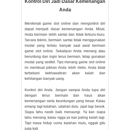
Kontrol Diri Jadi Dasar Kemenangan
Anda
Menikmati game slot online dan mengontrol diri
dapat menjadi dasar kemenangan Anda. Misal,
Anda bermain lebih santai dan tidak terburu-buru.
Secara teknis, bermain santai tidak menggunakan
modal yang terlalu banyak saat awal bermain
game slot online. Sekalipun Anda menang atau
beruntung dan ingin terus bermain, tetap gunakan
modal yang sedikit. Tips menang game slot online
ini membuat pikiran Anda lebih rileks. Anda tidak
terbebani kekhawatiran akan kalah dan
kehilangan banyak uang.
Kontrol diri Anda. Jangan sampai Anda lupa diri
dengan terus bermain dan haus akan
kemenangan serta keuntungan yang besar. Kalau
emang lagi kalahan, udahan dulu. jajal lagi besok.
Siapa tahu nasib baik menaungi. Ya kan siapa
tahu menang, kalau ngga ya kan paling kalah lagi.
Tapi masa hidup cuma kalahan mulu, nggak gitu
juga kali.