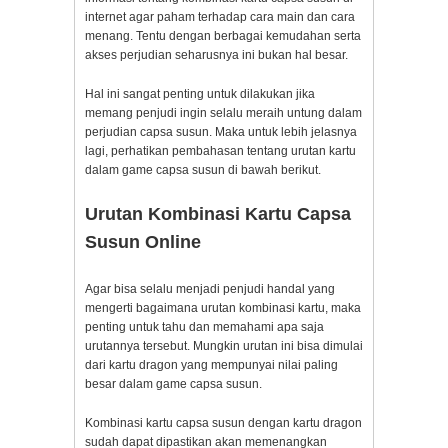
internet agar paham terhadap cara main dan cara
menang. Tentu dengan berbagai kemudahan serta
akses perjudian seharusnya ini bukan hal besar.
Hal ini sangat penting untuk dilakukan jika
memang penjudi ingin selalu meraih untung dalam
perjudian capsa susun. Maka untuk lebih jelasnya
lagi, perhatikan pembahasan tentang urutan kartu
dalam game capsa susun di bawah berikut.
Urutan Kombinasi Kartu Capsa
Susun Online
Agar bisa selalu menjadi penjudi handal yang
mengerti bagaimana urutan kombinasi kartu, maka
penting untuk tahu dan memahami apa saja
urutannya tersebut. Mungkin urutan ini bisa dimulai
dari kartu dragon yang mempunyai nilai paling
besar dalam game capsa susun.
Kombinasi kartu capsa susun dengan kartu dragon
sudah dapat dipastikan akan memenangkan