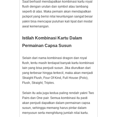
Saat berhasil mendapatkan kombinasi kartu royal
flush dengan urutan dan symbol atau lambang
seperti di atas. Maka pemain akan mendapatkan
jackpot yang berisi nilai keuntungan sangat besar
yakni bisa mencapai puluhan kali lipat dari modal
awal kemenangan.
Istilah Kombinasi Kartu Dalam
Permainan Capsa Susun
Selain dari nama kombinasi dragon dan royal
flush, tentu masih terdapat banyak kartu kombinasi
lain yang bisa penjudi susun. Jika diurutkan dari
yang terbesar hingga terkecil, maka akan menjadi
Straight Flush, Four Of Kind, Full House (Polo),
Flush, Straight, Triples.
Selain itu ada juga kedua paling rendah yakni Two
Pairs dan One pair. Semua kombinasi itu pasti
akan penjudi dapatkan dalam permainan capsa
susun, sehingga memang harus pintar dalam
menyusun serta menghitung jumlah nilai kartu.