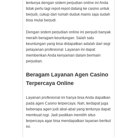
tentunya dengan sistem perjudian online ini Anda
tidak perlu lagi repot-repot datang ke casino untuk
berjudi, cukup dari rumah duduk manis saja sudah
bisa mulai berjudi.
Dengan sistem perjudian online ini penjudi banyak
meraih beragam keuntungan. Salah satu
keuntungan yang bisa didapatkan adalah dari segi
pelayanan profesional. Layanan ini dapat
memberikan Anda kenyaman dalam bermain
perjudian.
Beragam Layanan Agen Casino
Terpercaya Online
Layanan profesional ini hanya bisa Anda dapatkan
pada agen Casino terpercaya. Nah, terdapat juga
beberapa agen judi abal-abal yang tentunya dapat
membuat rugi. Jadi pastikan memilih situs
terpercaya agar bisa mendapatkan layanan berikut
ini.