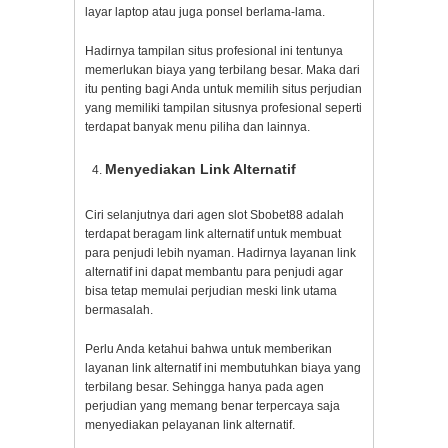
layar laptop atau juga ponsel berlama-lama.
Hadirnya tampilan situs profesional ini tentunya
memerlukan biaya yang terbilang besar. Maka dari
itu penting bagi Anda untuk memilih situs perjudian
yang memiliki tampilan situsnya profesional seperti
terdapat banyak menu piliha dan lainnya.
Menyediakan Link Alternatif
Ciri selanjutnya dari agen slot Sbobet88 adalah
terdapat beragam link alternatif untuk membuat
para penjudi lebih nyaman. Hadirnya layanan link
alternatif ini dapat membantu para penjudi agar
bisa tetap memulai perjudian meski link utama
bermasalah.
Perlu Anda ketahui bahwa untuk memberikan
layanan link alternatif ini membutuhkan biaya yang
terbilang besar. Sehingga hanya pada agen
perjudian yang memang benar terpercaya saja
menyediakan pelayanan link alternatif.