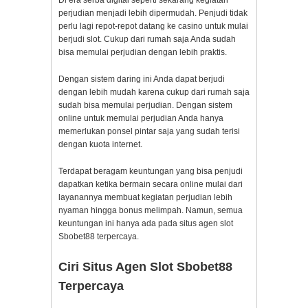
Di era serba digital seperti sekarang kegiatan
perjudian menjadi lebih dipermudah. Penjudi tidak
perlu lagi repot-repot datang ke casino untuk mulai
berjudi slot. Cukup dari rumah saja Anda sudah
bisa memulai perjudian dengan lebih praktis.
Dengan sistem daring ini Anda dapat berjudi
dengan lebih mudah karena cukup dari rumah saja
sudah bisa memulai perjudian. Dengan sistem
online untuk memulai perjudian Anda hanya
memerlukan ponsel pintar saja yang sudah terisi
dengan kuota internet.
Terdapat beragam keuntungan yang bisa penjudi
dapatkan ketika bermain secara online mulai dari
layanannya membuat kegiatan perjudian lebih
nyaman hingga bonus melimpah. Namun, semua
keuntungan ini hanya ada pada situs agen slot
Sbobet88 terpercaya.
Ciri Situs Agen Slot Sbobet88
Terpercaya