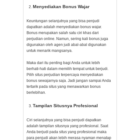
Menyediakan Bonus Wajar
Keuntungan selanjutnya yang bisa penjudi
dapatkan adalah menyediakan bonus wajar.
Bonus merupakan salah satu ciri khas dari
perjudian online. Namun, sering kali bonus juga
digunakan oleh agen judi abal-abal digunakan
untuk menarik mangsanya.
Maka dari itu penting bagi Anda untuk lebih
berhati-hati dalam memilih tempat untuk berjudi.
Pilih situs perjudian terpercaya menyediakan
bonus sewajarnya saja. Jadi jangan sampai Anda
tertarik pada situs yang menawarkan bonus
berlebihan.
Tampilan Situsnya Profesional
Ciri selanjutnya yang bisa penjudi dapatkan
adalah tampilan situsnya yang profesional. Saat
Anda berjudi pada situs yang profesional maka
para penjudi akan lebih merasa nyaman menatap