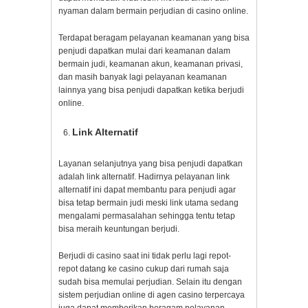
nyaman dalam bermain perjudian di casino online.
Terdapat beragam pelayanan keamanan yang bisa
penjudi dapatkan mulai dari keamanan dalam
bermain judi, keamanan akun, keamanan privasi,
dan masih banyak lagi pelayanan keamanan
lainnya yang bisa penjudi dapatkan ketika berjudi
online.
Link Alternatif
Layanan selanjutnya yang bisa penjudi dapatkan
adalah link alternatif. Hadirnya pelayanan link
alternatif ini dapat membantu para penjudi agar
bisa tetap bermain judi meski link utama sedang
mengalami permasalahan sehingga tentu tetap
bisa meraih keuntungan berjudi.
Berjudi di casino saat ini tidak perlu lagi repot-
repot datang ke casino cukup dari rumah saja
sudah bisa memulai perjudian. Selain itu dengan
sistem perjudian online di agen casino terpercaya
juga dapat memberikan beragam pelayanan