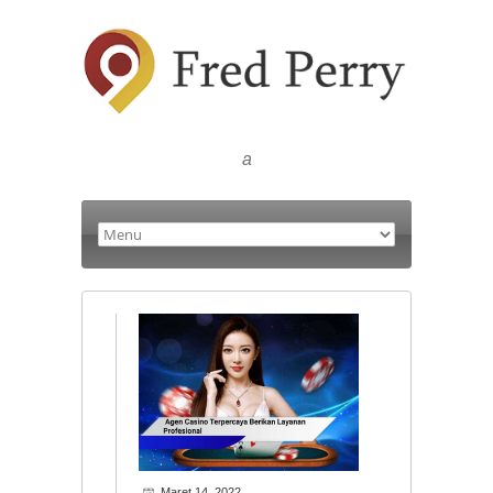
a
Maret 14, 2022