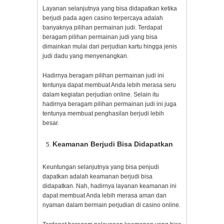
Layanan selanjutnya yang bisa didapatkan ketika
berjudi pada agen casino terpercaya adalah
banyaknya pilihan permainan judi. Terdapat
beragam pilihan permainan judi yang bisa
dimainkan mulai dari perjudian kartu hingga jenis
judi dadu yang menyenangkan.
Hadirnya beragam pilihan permainan judi ini
tentunya dapat membuat Anda lebih merasa seru
dalam kegiatan perjudian online. Selain itu
hadirnya beragam pilihan permainan judi ini juga
tentunya membuat penghasilan berjudi lebih
besar.
Keamanan Berjudi Bisa Didapatkan
Keuntungan selanjutnya yang bisa penjudi
dapatkan adalah keamanan berjudi bisa
didapatkan. Nah, hadirnya layanan keamanan ini
dapat membuat Anda lebih merasa aman dan
nyaman dalam bermain perjudian di casino online.