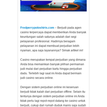
Fredperrypoloshirts.com
– Berjudi pada agen
casino terpercaya dapat memberikan Anda banyak
keuntungan salah satunya adalah dari segi
pelayanan profesional. Hadirnya beragam
pelayanan ini dapat membuat perjudian lebih
nyaman, apa saja layanannya? Simak artikel ini!
Casino merupakan tempat perjudian yang dimana
Anda bisa memainkan banyak pilihan permainan
judi mulai dari perjudian kartu hingga perjudian
dadu. Terlebih lagi saat ini Anda dapat bermain
judi casino secara online.
Dengan sistem perjudian online ini keseruan
berjudi tidak kalah dari perjudian offline. Selain itu
tentunya dengan sistem perjudian online ini Anda
tidak perlu lagi repot-repot datang ke casino untuk
berjudi, cukup dari rumah duduk manis saja sudah