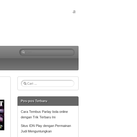
a
Cari
untuk:
Cari
untuk:
Pos-pos Terbaru
Cara Tembus Parlay bola online
dengan Trik Terbaru Ini
Situs IDN Play dengan Permainan
Judi Menguntungkan