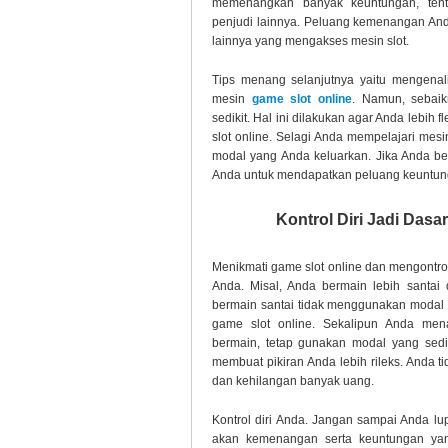
memenangkan banyak keuntungan, ten
penjudi lainnya. Peluang kemenangan And
lainnya yang mengakses mesin slot.
Tips menang selanjutnya yaitu mengenali 
mesin
game slot online
. Namun, sebai
sedikit. Hal ini dilakukan agar Anda lebih
slot online. Selagi Anda mempelajari mes
modal yang Anda keluarkan. Jika Anda be
Anda untuk mendapatkan peluang keuntun
Kontrol Diri Jadi Da
Menikmati game slot online dan mengontro
Anda. Misal, Anda bermain lebih santai d
bermain santai tidak menggunakan modal 
game slot online. Sekalipun Anda men
bermain, tetap gunakan modal yang sedik
membuat pikiran Anda lebih rileks. Anda t
dan kehilangan banyak uang.
Kontrol diri Anda. Jangan sampai Anda lu
akan kemenangan serta keuntungan yan