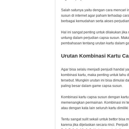
Salah satunya yaitu dengan cara mencari i
susun di internet agar paham terhadap ca
berbagai kemudahan serta akses perjudian 
Hal ini sangat penting untuk dilakukan jik
untung dalam perjudian capsa susun. Maka u
pembahasan tentang urutan kartu dalam ga
Urutan Kombinasi Kartu Ca
Agar bisa selalu menjadi penjudi handal 
kombinasi kartu, maka penting untuk tahu
tersebut. Mungkin urutan ini bisa dimulai d
paling besar dalam game capsa susun.
Kombinasi kartu capsa susun dengan kartu
memenangkan permainan. Kombinasi ini ter
atau dengan kata lain seluruh kartu dimilik
Tentu sangat sulit sekali untuk bettor bis
karena jika dijelaskan secara rinci. Penjudi