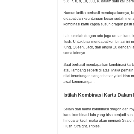
5, 6, 7, 8, 9, 10, J, Q, K, dalam satu kali pe
Namun ketika berhasil mendapatkannya, k
didapat dan keuntungan besar sudah menan
kombinasi kartu capsa susun dragon pasti a
Lalu setelah dragon ada juga urutan kartu 
flush. Untuk bisa mendapat kombinasi ini m
King, Queen, Jack, dan angka 10 dengan l
sama lainnya.
Saat berhasil mendapatkan kombinasi kartu
atau lambang seperti di atas. Maka pemain
nilai keuntungan sangat besar yakni bisa m
awal kemenangan.
Istilah Kombinasi Kartu Dala
Selain dari nama kombinasi dragon dan roya
kartu kombinasi lain yang bisa penjudi susu
hingga terkecil, maka akan menjadi Straight
Flush, Straight, Triples.