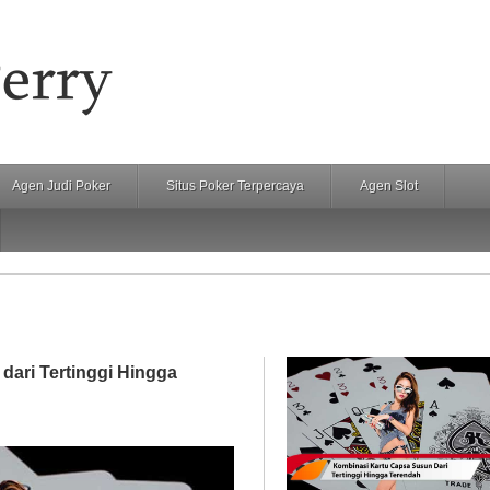
Agen Judi Poker
Situs Poker Terpercaya
Agen Slot
ari Tertinggi Hingga