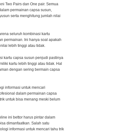
akni Two Pairs dan One pair. Semua
n dalam permainan capsa susun,
usun serta menghitung jumlah nilai
arena seluruh kombinasi kartu
 permainan. Ini hanya soal apakah
ai lebih tinggi atau tidak.
i kartu capsa susun penjudi pastinya
iki kartu lebih tinggi atau tidak. Hal
laman dengan sering bermain capsa
gi informasi untuk mencari
rofesional dalam permainan capsa
trik untuk bisa menang meski belum
ine ini bettor harus pintar dalam
sa dimanfaatkan. Salah satu
logi informasi untuk mencari tahu trik