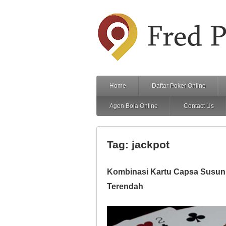
Home
Daftar Poker Online
Agen Bola Online
Contact Us
Tag:
jackpot
Kombinasi Kartu Capsa Susun d
Terendah