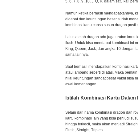
5, 6, 7, 8, 9, 10, J, Q, K, dalam satu kali pe
Namun ketika berhasil mendapatkannya, k
didapat dan keuntungan besar sudah menan
kombinasi kartu capsa susun dragon pasti a
Lalu setelah dragon ada juga urutan kartu 
flush. Untuk bisa mendapat kombinasi ini m
King, Queen, Jack, dan angka 10 dengan l
sama lainnya.
Saat berhasil mendapatkan kombinasi kartu
atau lambang seperti di atas. Maka pemain
nilai keuntungan sangat besar yakni bisa m
awal kemenangan.
Istilah Kombinasi Kartu Dala
Selain dari nama kombinasi dragon dan roya
kartu kombinasi lain yang bisa penjudi susu
hingga terkecil, maka akan menjadi Straight
Flush, Straight, Triples.