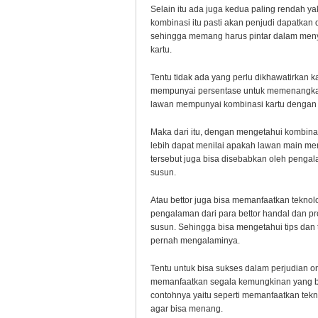
Selain itu ada juga kedua paling rendah y
kombinasi itu pasti akan penjudi dapatka
sehingga memang harus pintar dalam meny
kartu.
Tentu tidak ada yang perlu dikhawatirkan k
mempunyai persentase untuk memenangkan
lawan mempunyai kombinasi kartu dengan nil
Maka dari itu, dengan mengetahui kombinas
lebih dapat menilai apakah lawan main memil
tersebut juga bisa disebabkan oleh penga
susun.
Atau bettor juga bisa memanfaatkan teknolo
pengalaman dari para bettor handal dan p
susun. Sehingga bisa mengetahui tips dan 
pernah mengalaminya.
Tentu untuk bisa sukses dalam perjudian onl
memanfaatkan segala kemungkinan yang bi
contohnya yaitu seperti memanfaatkan tekno
agar bisa menang.