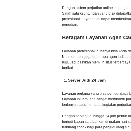
Dengan sistem perjudian online ini penju
Salah satu keuntungan yang bisa didapatk
profesional. Layanan ini dapat memberik
perjudian.
Beragam Layanan Agen Cas
Layanan profesional ini hanya bisa Anda 
Nah, terdapat juga beberapa agen judi ab
rugi. Jadi pastikan memilih situs terperca
berikut ini.
Server Judi 24 Jam
Layanan pertama yang bisa penjudi dapatk
Layanan ini terbilang sangat membantu par
tentunya dapat membuat kegiatan perjudia
Dengan server judi hingga 24 jam penuh d
berjudi kapan saja bahkan di malam hari se
terbilang cocok bagi para penjudi yang sibu