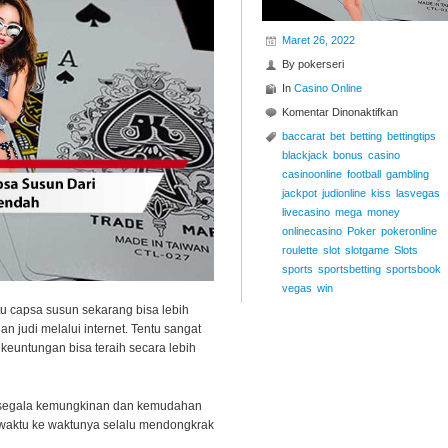
Maret 26, 2022
By
pokerseri
In
Casino Online
pada
Komentar Dinonaktifkan
Kombinasi
baccarat
bet
betting
bettingtips
Kartu
blackjack
bonus
casino
Capsa
casinoonline
football
gambling
Susun
jackpot
judionline
kiss
lasvegas
dari
livecasino
mega
money
Tertinggi
onlinecasino
Poker
pokeronline
Hingga
roulette
slot
slotgame
Slots
Terendah
sports
sportsbetting
sportsbook
vegas
win
u capsa susun sekarang bisa lebih
n judi melalui internet. Tentu sangat
untungan bisa teraih secara lebih
 segala kemungkinan dan kemudahan
i waktu ke waktunya selalu mendongkrak