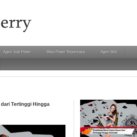
Agen Judi Poker
Situs Poker Terpercaya
Agen Slot
ari Tertinggi Hingga