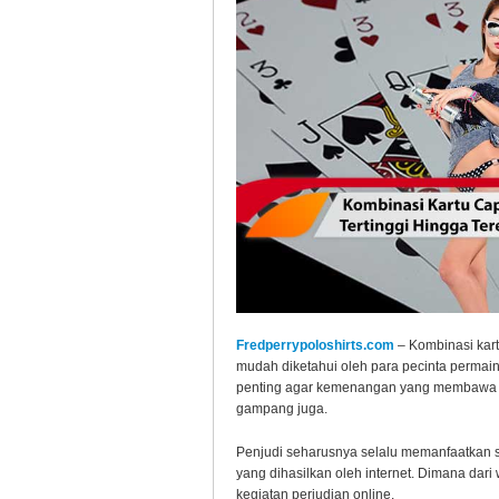
Fredperrypoloshirts.com
– Kombinasi kart
mudah diketahui oleh para pecinta permaina
penting agar kemenangan yang membawa ke
gampang juga.
Penjudi seharusnya selalu memanfaatkan
yang dihasilkan oleh internet. Dimana dar
kegiatan perjudian online.