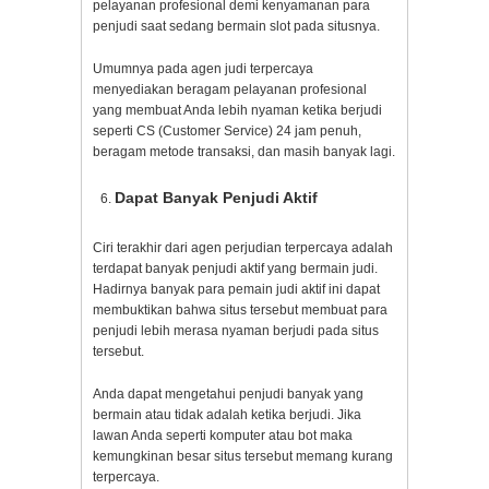
pelayanan profesional demi kenyamanan para
penjudi saat sedang bermain slot pada situsnya.
Umumnya pada agen judi terpercaya
menyediakan beragam pelayanan profesional
yang membuat Anda lebih nyaman ketika berjudi
seperti CS (Customer Service) 24 jam penuh,
beragam metode transaksi, dan masih banyak lagi.
Dapat Banyak Penjudi Aktif
Ciri terakhir dari agen perjudian terpercaya adalah
terdapat banyak penjudi aktif yang bermain judi.
Hadirnya banyak para pemain judi aktif ini dapat
membuktikan bahwa situs tersebut membuat para
penjudi lebih merasa nyaman berjudi pada situs
tersebut.
Anda dapat mengetahui penjudi banyak yang
bermain atau tidak adalah ketika berjudi. Jika
lawan Anda seperti komputer atau bot maka
kemungkinan besar situs tersebut memang kurang
terpercaya.