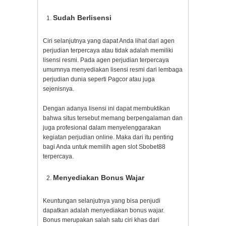
Sudah Berlisensi
Ciri selanjutnya yang dapat Anda lihat dari agen
perjudian terpercaya atau tidak adalah memiliki
lisensi resmi. Pada agen perjudian terpercaya
umumnya menyediakan lisensi resmi dari lembaga
perjudian dunia seperti Pagcor atau juga
sejenisnya.
Dengan adanya lisensi ini dapat membuktikan
bahwa situs tersebut memang berpengalaman dan
juga profesional dalam menyelenggarakan
kegiatan perjudian online. Maka dari itu penting
bagi Anda untuk memilih agen slot Sbobet88
terpercaya.
Menyediakan Bonus Wajar
Keuntungan selanjutnya yang bisa penjudi
dapatkan adalah menyediakan bonus wajar.
Bonus merupakan salah satu ciri khas dari