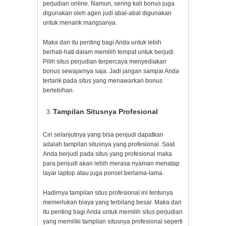
perjudian online. Namun, sering kali bonus juga
digunakan oleh agen judi abal-abal digunakan
untuk menarik mangsanya.
Maka dari itu penting bagi Anda untuk lebih
berhati-hati dalam memilih tempat untuk berjudi.
Pilih situs perjudian terpercaya menyediakan
bonus sewajarnya saja. Jadi jangan sampai Anda
tertarik pada situs yang menawarkan bonus
berlebihan.
Tampilan Situsnya Profesional
Ciri selanjutnya yang bisa penjudi dapatkan
adalah tampilan situsnya yang profesional. Saat
Anda berjudi pada situs yang profesional maka
para penjudi akan lebih merasa nyaman menatap
layar laptop atau juga ponsel berlama-lama.
Hadirnya tampilan situs profesional ini tentunya
memerlukan biaya yang terbilang besar. Maka dari
itu penting bagi Anda untuk memilih situs perjudian
yang memiliki tampilan situsnya profesional seperti