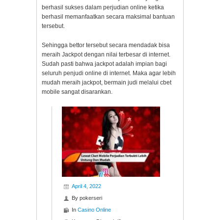
berhasil sukses dalam perjudian online ketika
berhasil memanfaatkan secara maksimal bantuan
tersebut.
Sehingga bettor tersebut secara mendadak bisa
meraih Jackpot dengan nilai terbesar di internet.
Sudah pasti bahwa jackpot adalah impian bagi
seluruh penjudi online di internet. Maka agar lebih
mudah meraih jackpot, bermain judi melalui cbet
mobile sangat disarankan.
April 4, 2022
By
pokerseri
In
Casino Online