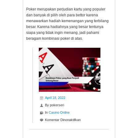
Poker merupakan perjudian kartu yang populer
dan banyak di pilih oleh para bettor karena
menawarkan hadiah kemenangan yang terbilang
besar. Karena hadiahnya yang besar tentunya
siapa yang tidak ingin menang, jadi pahami
beragam kombinasi poker di atas.
April 18, 2022
By
pokerseri
In
Casino Online
pada
Komentar Dinonaktifkan
Kombinasi
Poker
yang