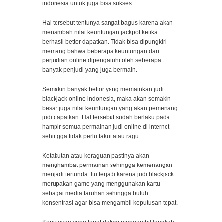
indonesia untuk juga bisa sukses.
Hal tersebut tentunya sangat bagus karena akan
menambah nilai keuntungan jackpot ketika
berhasil bettor dapatkan. Tidak bisa dipungkiri
memang bahwa beberapa keuntungan dari
perjudian online dipengaruhi oleh seberapa
banyak penjudi yang juga bermain.
Semakin banyak bettor yang memainkan judi
blackjack online indonesia, maka akan semakin
besar juga nilai keuntungan yang akan pemenang
judi dapatkan. Hal tersebut sudah berlaku pada
hampir semua permainan judi online di internet
sehingga tidak perlu takut atau ragu.
Ketakutan atau keraguan pastinya akan
menghambat permainan sehingga kemenangan
menjadi tertunda. Itu terjadi karena judi blackjack
merupakan game yang menggunakan kartu
sebagai media taruhan sehingga butuh
konsentrasi agar bisa mengambil keputusan tepat.
Keputusan yang tepat dalam mengambil langkah