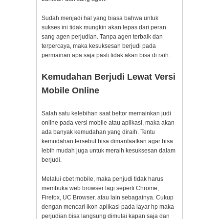
Sudah menjadi hal yang biasa bahwa untuk
sukses ini tidak mungkin akan lepas dari peran
sang agen perjudian. Tanpa agen terbaik dan
terpercaya, maka kesuksesan berjudi pada
permainan apa saja pasti tidak akan bisa di raih.
Kemudahan Berjudi Lewat Versi
Mobile Online
Salah satu kelebihan saat bettor memainkan judi
online pada versi mobile atau aplikasi, maka akan
ada banyak kemudahan yang diraih. Tentu
kemudahan tersebut bisa dimanfaatkan agar bisa
lebih mudah juga untuk meraih kesuksesan dalam
berjudi.
Melalui cbet mobile, maka penjudi tidak harus
membuka web browser lagi seperti Chrome,
Firefox, UC Browser, atau lain sebagainya. Cukup
dengan mencari ikon aplikasi pada layar hp maka
perjudian bisa langsung dimulai kapan saja dan