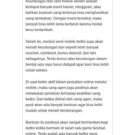
Keuntungan dari cbet mobile sendiri adalah
terdapat banyak event harian, mingguan, atau
bahkan bulanan yang tentunya bisa menghasilkan
uang tambahan. Dengan event tersebut, maka
penjudi bisa lebih lama bertaruh karena modal
terus bertambah.
Selain itu, melalui versi mobile bettor juga akan
meraih keuntungan lain seperti lebih banyak
voucher, cashback, bonus deposit, dan lain
sebagainya. Tentu bonus atau keuntungan dalam
bentuk apa saja harus didapat agar karir bisa lebih
cepat sukses.
Di saat bettor aktif dalam perjudian online melalui
mobile, maka sang agen juga pastinya akan
melakukan penilaian terhadap keaktifan sang
bettor. Dan ketika dilihat oleh sang agen, maka
pasti akan ada banyak bantuan agar bisa lebih
mudah untuk meraih kemenangan.
Bantuan itu pastinya akan sangat bermanfaat bagi
bettor ketika bermain di salah satu game taruhan
online. Tentu sudah ada banyak bettor yang