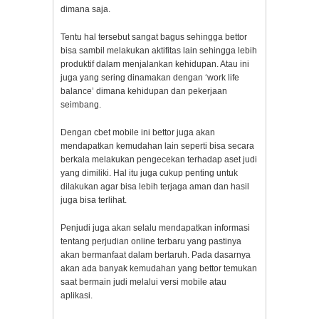
dimana saja.
Tentu hal tersebut sangat bagus sehingga bettor
bisa sambil melakukan aktifitas lain sehingga lebih
produktif dalam menjalankan kehidupan. Atau ini
juga yang sering dinamakan dengan ‘work life
balance’ dimana kehidupan dan pekerjaan
seimbang.
Dengan cbet mobile ini bettor juga akan
mendapatkan kemudahan lain seperti bisa secara
berkala melakukan pengecekan terhadap aset judi
yang dimiliki. Hal itu juga cukup penting untuk
dilakukan agar bisa lebih terjaga aman dan hasil
juga bisa terlihat.
Penjudi juga akan selalu mendapatkan informasi
tentang perjudian online terbaru yang pastinya
akan bermanfaat dalam bertaruh. Pada dasarnya
akan ada banyak kemudahan yang bettor temukan
saat bermain judi melalui versi mobile atau
aplikasi.