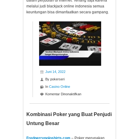
dalam perjudian di internet. Tenang saja karena
melalui judi blackjack online indonesia semua
keuntungan bisa dimanfaatkan secara gampang.
Juni 14, 2022
By
pokerseri
In
Casino Online
pada
Komentar Dinonaktifkan
Taruhan
Blackjack
Online
Kombinasi Poker yang Buat Penjudi
Indonesia
Untung Besar
Sangat
Menguntungkan
Fredperrypoloshirts.com
– Poker merupakan