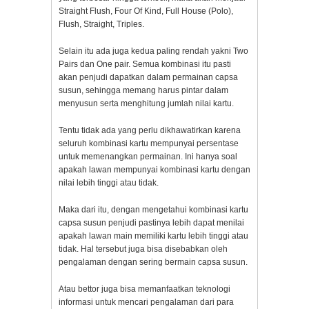
Straight Flush, Four Of Kind, Full House (Polo),
Flush, Straight, Triples.
Selain itu ada juga kedua paling rendah yakni Two
Pairs dan One pair. Semua kombinasi itu pasti
akan penjudi dapatkan dalam permainan capsa
susun, sehingga memang harus pintar dalam
menyusun serta menghitung jumlah nilai kartu.
Tentu tidak ada yang perlu dikhawatirkan karena
seluruh kombinasi kartu mempunyai persentase
untuk memenangkan permainan. Ini hanya soal
apakah lawan mempunyai kombinasi kartu dengan
nilai lebih tinggi atau tidak.
Maka dari itu, dengan mengetahui kombinasi kartu
capsa susun penjudi pastinya lebih dapat menilai
apakah lawan main memiliki kartu lebih tinggi atau
tidak. Hal tersebut juga bisa disebabkan oleh
pengalaman dengan sering bermain capsa susun.
Atau bettor juga bisa memanfaatkan teknologi
informasi untuk mencari pengalaman dari para