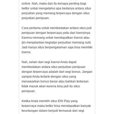
online. Nah, maka dari itu kenapa penting bagi
bettor untuk mengetahui apa bedanya antara situs
perjudian yang memang terpercaya dengan situs
perjudian penipuan.
Cara pertama untuk membedakan antara situs judi
penipuan dengan terpercaya yaitu dari lisensinya.
Karena memang untuk mendapatkan lisensi atau
ijin menjalankan kegiatan perjudian memang sulit.
Jadi hanya situs berpengalaman saja bisa memiliki
lisensi.
Nah, selain dari segi lisensi Anda dapat
membedakan antara situs perjudian penipuan
dengan terpercaya adalah dari segi bonus. Jangan
sampai Anda tertarik dengan situs yang
menawarkan bonus besar atau bahkan terkesan
tidak masuk akan karena bisa jadi itu situs
penipuan.
Ketika Anda memilih situs IDN Play yang
terpercaya maka bettor bisa mendapatkan banyak
keuntungan dalam berjudi termasuk dari segi