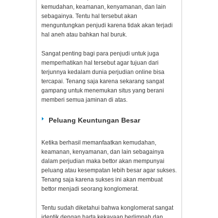
kemudahan, keamanan, kenyamanan, dan lain
sebagainya. Tentu hal tersebut akan
menguntungkan penjudi karena tidak akan terjadi
hal aneh atau bahkan hal buruk.
Sangat penting bagi para penjudi untuk juga
memperhatikan hal tersebut agar tujuan dari
terjunnya kedalam dunia perjudian online bisa
tercapai. Tenang saja karena sekarang sangat
gampang untuk menemukan situs yang berani
memberi semua jaminan di atas.
Peluang Keuntungan Besar
Ketika berhasil memanfaatkan kemudahan,
keamanan, kenyamanan, dan lain sebagainya
dalam perjudian maka bettor akan mempunyai
peluang atau kesempatan lebih besar agar sukses.
Tenang saja karena sukses ini akan membuat
bettor menjadi seorang konglomerat.
Tentu sudah diketahui bahwa konglomerat sangat
identik dengan harta kekayaan berlimpah dan