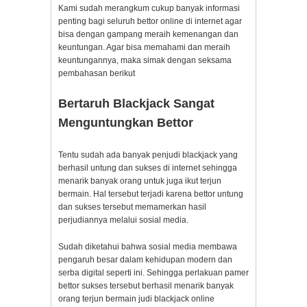
Kami sudah merangkum cukup banyak informasi
penting bagi seluruh bettor online di internet agar
bisa dengan gampang meraih kemenangan dan
keuntungan. Agar bisa memahami dan meraih
keuntungannya, maka simak dengan seksama
pembahasan berikut
Bertaruh Blackjack Sangat
Menguntungkan Bettor
Tentu sudah ada banyak penjudi blackjack yang
berhasil untung dan sukses di internet sehingga
menarik banyak orang untuk juga ikut terjun
bermain. Hal tersebut terjadi karena bettor untung
dan sukses tersebut memamerkan hasil
perjudiannya melalui sosial media.
Sudah diketahui bahwa sosial media membawa
pengaruh besar dalam kehidupan modern dan
serba digital seperti ini. Sehingga perlakuan pamer
bettor sukses tersebut berhasil menarik banyak
orang terjun bermain judi blackjack online