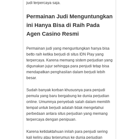
judi terpercaya saja.
Permainan Judi Menguntungkan
ini Hanya Bisa di Raih Pada
Agen Casino Resmi
Permainan judi yang menguntungkan hanya bisa
betto raih ketika berjudi di situs IDN Play yang
terpercaya. Karena memang sistem perjudian yang
digunakan jujur sehingga para penjudi tetap bisa
mendapatkan penghasilan dalam berjudi lebih
besar.
Sudah banyak korban khususnya para penjudi
pemula yang baru bergabung ke dunia perjudian
online. Umumnya penyebab salah dalam memilih
tempat untuk berjudi adalah tidak mengetahui
perbedaan antara situs perjudian yang memang
terpercaya dengan penipuan.
Karena ketidaktahuan inilah para penjudi sering
kali keliru atau terjerumus ke dunia perjudian