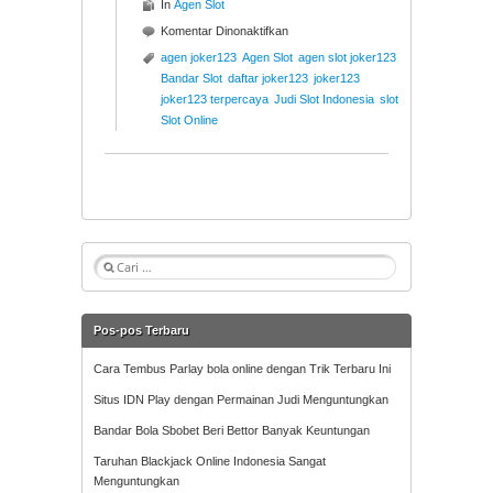
In
Agen Slot
pada
Komentar Dinonaktifkan
Tips
agen joker123
Agen Slot
agen slot joker123
Mendapatkan
Bandar Slot
daftar joker123
joker123
Agen
joker123 terpercaya
Judi Slot Indonesia
slot
Slot
Slot Online
Online
Terbaik
2020
Cari
untuk:
Pos-pos Terbaru
Cara Tembus Parlay bola online dengan Trik Terbaru Ini
Situs IDN Play dengan Permainan Judi Menguntungkan
Bandar Bola Sbobet Beri Bettor Banyak Keuntungan
Taruhan Blackjack Online Indonesia Sangat
Menguntungkan