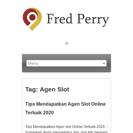
a
Tag:
Agen Slot
Tips Mendapatkan Agen Slot Online
Terbaik 2020
Tips Mendapatkan Agen slot Online Terbaik 2020 –
Sudahkah Anda mengetahui tips dan trik bermain