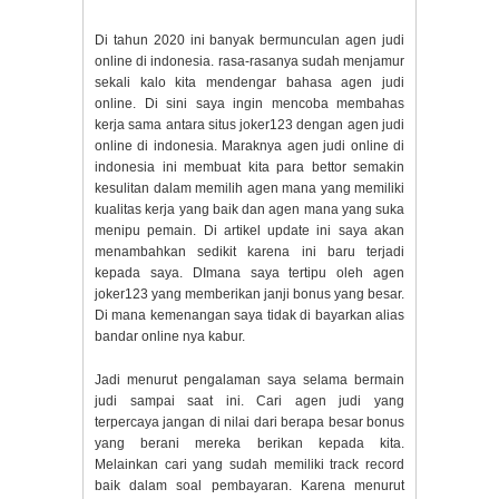
Di tahun 2020 ini banyak bermunculan agen judi
online di indonesia. rasa-rasanya sudah menjamur
sekali kalo kita mendengar bahasa agen judi
online. Di sini saya ingin mencoba membahas
kerja sama antara situs joker123 dengan agen judi
online di indonesia. Maraknya agen judi online di
indonesia ini membuat kita para bettor semakin
kesulitan dalam memilih agen mana yang memiliki
kualitas kerja yang baik dan agen mana yang suka
menipu pemain. Di artikel update ini saya akan
menambahkan sedikit karena ini baru terjadi
kepada saya. DImana saya tertipu oleh agen
joker123 yang memberikan janji bonus yang besar.
Di mana kemenangan saya tidak di bayarkan alias
bandar online nya kabur.
Jadi menurut pengalaman saya selama bermain
judi sampai saat ini. Cari agen judi yang
terpercaya jangan di nilai dari berapa besar bonus
yang berani mereka berikan kepada kita.
Melainkan cari yang sudah memiliki track record
baik dalam soal pembayaran. Karena menurut