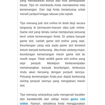
yang menawarkan bonus dan nilai pembayaran
besar. Tips ini membantu Anda memaksimal nilai
kemenangan. Dan lagi Anda berpeluang untuk
meraih jackpot hingga ratusan juta rupiah.
Tips menang judi slot online ini telah diuji secara
langsung di bermacam-macam situs judi online.
Game slot yang terlalu ramai mempunyai peluang
kecil untuk kemenangan Anda. Di antara banyak
game slot, carilah game slot online yang sepi.
Keuntungan yang ada pada game slot tersebut
belum banyak berkurang. Jika Anda sedang mujur,
keuntungan kemenangan mesin game slot itu
masih segar. Tidak sedikit game slot online yang
sepi penjudi. Meskipun berkesempatan
memenangkan banyak keuntungan, tentnunya
Anda akan bersaing dengan penjudi lainnya.
Peluang kemenangan Anda pun dapat berkurang
seiring penjudi lainnya yang mengakses mesin
slot.
Tips menang selanjutnya yaitu mengenali karakter
dan karakteristik dari setiap mesin
game slot
online
. Namun, sebaiknya Anda menggunakan