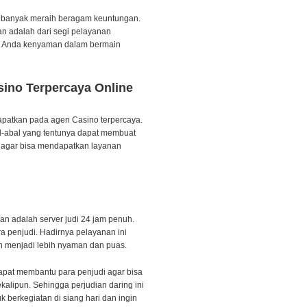
di banyak meraih beragam keuntungan.
an adalah dari segi pelayanan
an Anda kenyaman dalam bermain
ino Terpercaya Online
dapatkan pada agen Casino terpercaya.
al-abal yang tentunya dapat membuat
ya agar bisa mendapatkan layanan
an adalah server judi 24 jam penuh.
a penjudi. Hadirnya pelayanan ini
n menjadi lebih nyaman dan puas.
apat membantu para penjudi agar bisa
kalipun. Sehingga perjudian daring ini
k berkegiatan di siang hari dan ingin