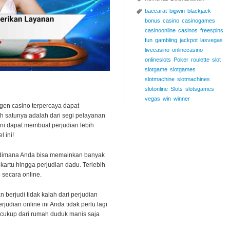
Agen
baccarat
bigwin
blackjack
Casino
bonus
casino
casinogames
Terpercay
casinoonline
casinos
freespins
Berikan
fun
gambling
jackpot
lasvegas
Layanan
livecasino
onlinecasino
Profesiona
onlineslots
Poker
roulette
slot
slotgame
slotgames
slotmachine
slotmachines
slotonline
Slots
slotsgames
vegas
win
winner
gen casino terpercaya dapat
 satunya adalah dari segi pelayanan
ni dapat membuat perjudian lebih
 ini!
 dimana Anda bisa memainkan banyak
 kartu hingga perjudian dadu. Terlebih
o secara online.
 berjudi tidak kalah dari perjudian
rjudian online ini Anda tidak perlu lagi
, cukup dari rumah duduk manis saja