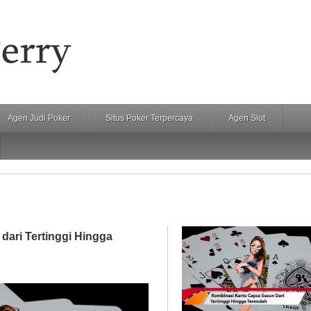
Agen Judi Poker
Situs Poker Terpercaya
Agen Slot
ari Tertinggi Hingga