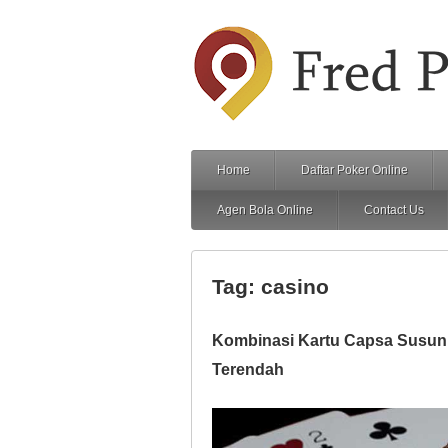
Home
Daftar Poker Online
Agen Bola Online
Contact Us
Tag:
casino
Kombinasi Kartu Capsa Susun d
Terendah