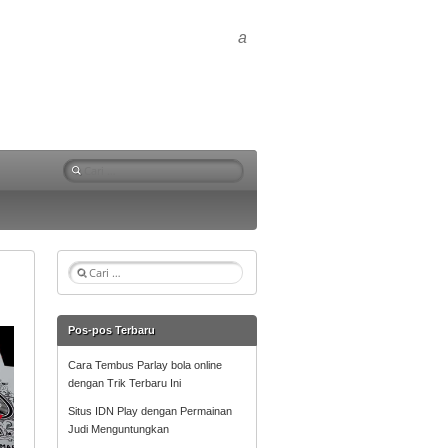
a
Cari
untuk:
Cari
untuk:
Pos-pos Terbaru
Cara Tembus Parlay bola online
dengan Trik Terbaru Ini
Situs IDN Play dengan Permainan
Judi Menguntungkan