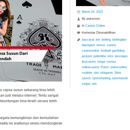
Maret 26, 2022
By
pokerseri
In
Casino Online
pada
Komentar Dinonaktifkan
Kombinasi
baccarat
bet
betting
bettingtips
Kartu
blackjack
bonus
casino
Capsa
casinoonline
football
gambling
Susun
jackpot
judionline
kiss
lasvegas
dari
livecasino
mega
money
Tertinggi
onlinecasino
Poker
pokeronline
Hingga
roulette
slot
slotgame
Slots
Terendah
sports
sportsbetting
sportsbook
vegas
win
u capsa susun sekarang bisa lebih
n judi melalui internet. Tentu sangat
untungan bisa teraih secara lebih
 segala kemungkinan dan kemudahan
i waktu ke waktunya selalu mendongkrak