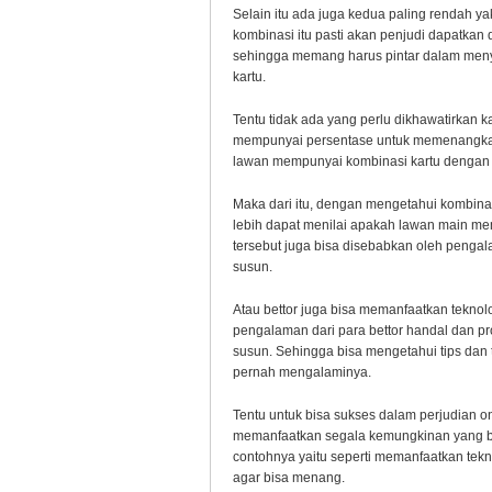
Selain itu ada juga kedua paling rendah y
kombinasi itu pasti akan penjudi dapatka
sehingga memang harus pintar dalam meny
kartu.
Tentu tidak ada yang perlu dikhawatirkan k
mempunyai persentase untuk memenangkan
lawan mempunyai kombinasi kartu dengan nil
Maka dari itu, dengan mengetahui kombinas
lebih dapat menilai apakah lawan main memil
tersebut juga bisa disebabkan oleh penga
susun.
Atau bettor juga bisa memanfaatkan teknolo
pengalaman dari para bettor handal dan p
susun. Sehingga bisa mengetahui tips dan 
pernah mengalaminya.
Tentu untuk bisa sukses dalam perjudian onl
memanfaatkan segala kemungkinan yang bi
contohnya yaitu seperti memanfaatkan tekno
agar bisa menang.