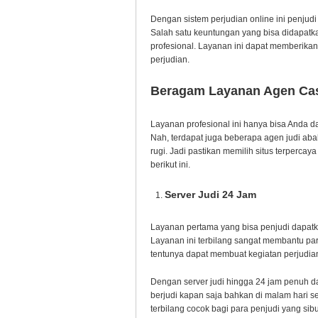
Dengan sistem perjudian online ini penju
Salah satu keuntungan yang bisa didapatk
profesional. Layanan ini dapat memberik
perjudian.
Beragam Layanan Agen Cas
Layanan profesional ini hanya bisa Anda 
Nah, terdapat juga beberapa agen judi ab
rugi. Jadi pastikan memilih situs terperca
berikut ini.
Server Judi 24 Jam
Layanan pertama yang bisa penjudi dapatk
Layanan ini terbilang sangat membantu par
tentunya dapat membuat kegiatan perjudia
Dengan server judi hingga 24 jam penuh d
berjudi kapan saja bahkan di malam hari se
terbilang cocok bagi para penjudi yang sibu