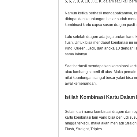
5, 6, 7, 8, 9, 10, J, Q, K, dalam satu kali pe
Namun ketika berhasil mendapatkannya, k
didapat dan keuntungan besar sudah menan
kombinasi kartu capsa susun dragon pasti a
Lalu setelah dragon ada juga urutan kartu 
flush. Untuk bisa mendapat kombinasi ini m
King, Queen, Jack, dan angka 10 dengan l
sama lainnya.
Saat berhasil mendapatkan kombinasi kartu
atau lambang seperti di atas. Maka pemain
nilai keuntungan sangat besar yakni bisa m
awal kemenangan.
Istilah Kombinasi Kartu Dala
Selain dari nama kombinasi dragon dan roya
kartu kombinasi lain yang bisa penjudi susu
hingga terkecil, maka akan menjadi Straight
Flush, Straight, Triples.