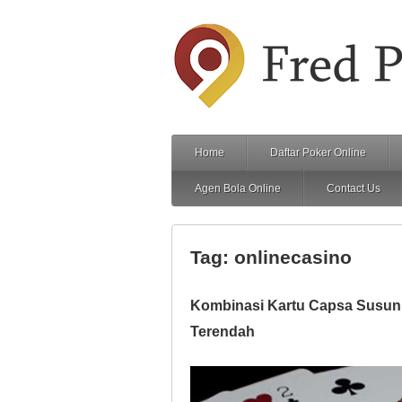
Home
Daftar Poker Online
Agen Bola Online
Contact Us
Tag:
onlinecasino
Kombinasi Kartu Capsa Susun d
Terendah