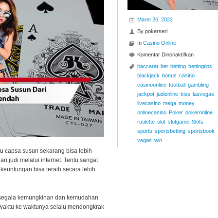
Maret 26, 2022
By
pokerseri
In
Casino Online
pada
Komentar Dinonaktifkan
Kombinasi
baccarat
bet
betting
bettingtips
Kartu
blackjack
bonus
casino
Capsa
casinoonline
football
gambling
Susun
jackpot
judionline
kiss
lasvegas
dari
livecasino
mega
money
Tertinggi
onlinecasino
Poker
pokeronline
Hingga
roulette
slot
slotgame
Slots
Terendah
sports
sportsbetting
sportsbook
vegas
win
u capsa susun sekarang bisa lebih
n judi melalui internet. Tentu sangat
untungan bisa teraih secara lebih
 segala kemungkinan dan kemudahan
i waktu ke waktunya selalu mendongkrak