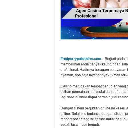
Fredperrypoloshirts.com
– Berjudi pada a
memberikan Anda banyak keuntungan salah
profesional. Hadirnya beragam pelayanan i
nyaman, apa saja layanannya? Simak artikel
Casino merupakan tempat perjudian yang
pilihan permainan judi mulai dari perjudian
lagi saat ini Anda dapat bermain judi casin
Dengan sistem perjudian online ini keseruan
offline. Selain itu tentunya dengan sistem pe
repot-repot datang ke casino untuk berjudi
sudah bisa mulai berjudi.