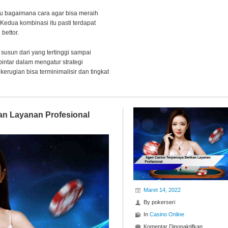
hu bagaimana cara agar bisa meraih
. Kedua kombinasi itu pasti terdapat
bettor.
susun dari yang tertinggi sampai
pintar dalam mengatur strategi
kerugian bisa terminimalisir dan tingkat
an Layanan Profesional
Maret 14, 2022
By
pokerseri
In
Casino Online
pada
Komentar Dinonaktifkan