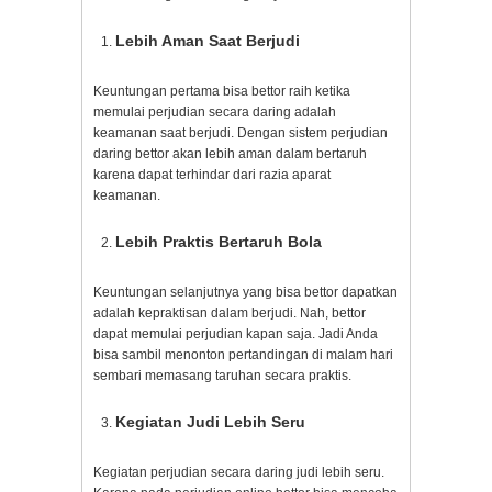
Lebih Aman Saat Berjudi
Keuntungan pertama bisa bettor raih ketika
memulai perjudian secara daring adalah
keamanan saat berjudi. Dengan sistem perjudian
daring bettor akan lebih aman dalam bertaruh
karena dapat terhindar dari razia aparat
keamanan.
Lebih Praktis Bertaruh Bola
Keuntungan selanjutnya yang bisa bettor dapatkan
adalah kepraktisan dalam berjudi. Nah, bettor
dapat memulai perjudian kapan saja. Jadi Anda
bisa sambil menonton pertandingan di malam hari
sembari memasang taruhan secara praktis.
Kegiatan Judi Lebih Seru
Kegiatan perjudian secara daring judi lebih seru.