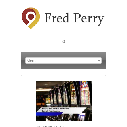
a
Agustus 23, 2022