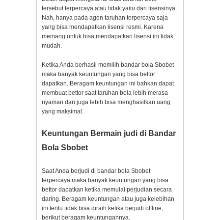
tersebut terpercaya atau tidak yaitu dari lisensinya.
Nah, hanya pada agen taruhan terpercaya saja
yang bisa mendapatkan lisensi resmi. Karena
memang untuk bisa mendapatkan lisensi ini tidak
mudah.
Ketika Anda berhasil memilih bandar bola Sbobet
maka banyak keuntungan yang bisa bettor
dapatkan. Beragam keuntungan ini bahkan dapat
membuat bettor saat taruhan bola lebih merasa
nyaman dan juga lebih bisa menghasilkan uang
yang maksimal.
Keuntungan Bermain judi di Bandar
Bola Sbobet
Saat Anda berjudi di bandar bola Sbobet
terpercaya maka banyak keuntungan yang bisa
bettor dapatkan ketika memulai perjudian secara
daring. Beragam keuntungan atau juga kelebihan
ini tentu tidak bisa diraih ketika berjudi offline,
berikut beragam keuntungannya.