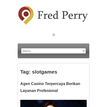
a
Tag:
slotgames
Agen Casino Terpercaya Berikan
Layanan Profesional