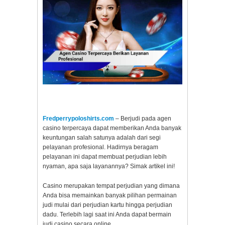
Fredperrypoloshirts.com
– Berjudi pada agen
casino terpercaya dapat memberikan Anda banyak
keuntungan salah satunya adalah dari segi
pelayanan profesional. Hadirnya beragam
pelayanan ini dapat membuat perjudian lebih
nyaman, apa saja layanannya? Simak artikel ini!
Casino merupakan tempat perjudian yang dimana
Anda bisa memainkan banyak pilihan permainan
judi mulai dari perjudian kartu hingga perjudian
dadu. Terlebih lagi saat ini Anda dapat bermain
judi casino secara online.