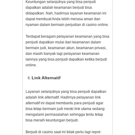
Keuntungan selanjutnya yang bisa penjudi
dapatkan adalah keamanan berjudi bisa
didapatkan. Nah, hadirnya layanan keamanan ini
dapat membuat Anda lebih merasa aman dan
nyaman dalam bermain perjudian di casino online.
Terdapat beragam pelayanan keamanan yang bisa
penjudi dapatkan mulai dari keamanan dalam
bermain judi, keamanan akun, keamanan privasi,
dan masih banyak lagi pelayanan keamanan
lainnya yang bisa penjudi dapatkan ketika berjudi
online.
Link Alternatif
Layanan selanjutnya yang bisa penjudi dapatkan
adalah link alternatif. Hadirnya pelayanan link
alternatif ini dapat membantu para penjudi agar
bisa tetap bermain judi meski link utama sedang
mengalami permasalahan sehingga tentu tetap
bisa meraih keuntungan berjudi.
Berjudi di casino saat ini tidak perlu lagi repot-