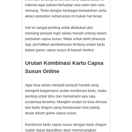
internet agar paham terhadap cara main dan cara
menang. Tentu dengan berbagai kemudahan serta
akses perjudian seharusnya ini bukan hal besar.
Hal ini sangat penting untuk dilakukan jika
memang penjudi ingin selalu meraih untung dalam
perjudian capsa susun. Maka untuk lebih jelasnya
lagi, perhatikan pembahasan tentang urutan kartu
dalam game capsa susun di bawah berikut.
Urutan Kombinasi Kartu Capsa
Susun Online
Agar bisa selalu menjadi penjudi handal yang
mengerti bagaimana urutan kombinasi kartu, maka
penting untuk tahu dan memahami apa saja
urutannya tersebut. Mungkin urutan ini bisa dimulai
dari kartu dragon yang mempunyai nilai paling
besar dalam game capsa susun.
Kombinasi kartu capsa susun dengan kartu dragon
sudah dapat dipastikan akan memenangkan