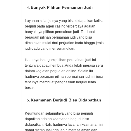
Banyak Pilihan Permainan Judi
Layanan selanjutnya yang bisa didapatkan ketika
berjudi pada agen casino terpercaya adalah
banyaknya pilihan permainan judi. Terdapat
beragam pilihan permainan judi yang bisa
dimainkan mulai dari perjudian kartu hingga jenis
judi dadu yang menyenangkan.
Hadirnya beragam pilihan permainan judi ini
tentunya dapat membuat Anda lebih merasa seru
dalam kegiatan perjudian online. Selain itu
hadirnya beragam pilihan permainan judi ini juga
tentunya membuat penghasilan berjudi lebih
besar.
Keamanan Berjudi Bisa Didapatkan
Keuntungan selanjutnya yang bisa penjudi
dapatkan adalah keamanan berjudi bisa
didapatkan. Nah, hadirnya layanan keamanan ini
dapat membuat Anda lebih merasa aman dan