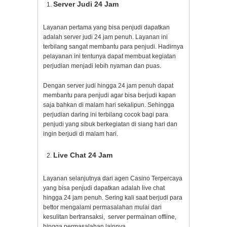
Server Judi 24 Jam
Layanan pertama yang bisa penjudi dapatkan
adalah server judi 24 jam penuh. Layanan ini
terbilang sangat membantu para penjudi. Hadirnya
pelayanan ini tentunya dapat membuat kegiatan
perjudian menjadi lebih nyaman dan puas.
Dengan server judi hingga 24 jam penuh dapat
membantu para penjudi agar bisa berjudi kapan
saja bahkan di malam hari sekalipun. Sehingga
perjudian daring ini terbilang cocok bagi para
penjudi yang sibuk berkegiatan di siang hari dan
ingin berjudi di malam hari.
Live Chat 24 Jam
Layanan selanjutnya dari agen Casino Terpercaya
yang bisa penjudi dapatkan adalah live chat
hingga 24 jam penuh. Sering kali saat berjudi para
bettor mengalami permasalahan mulai dari
kesulitan bertransaksi, server permainan offline,
hingga permasalahan lainnya.