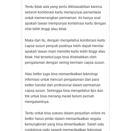
Tentu tidak ada yang perlu dikhawatirkan karena
seluruh kombinasi kartu mempunyai persentase
untuk memenangkan permainan. Ini hanya soal
apakah lawan mempunyai kombinasi kartu dengan
nilai lebih tinggi atau tidak.
Maka dari itu, dengan mengetahui kombinasi kartu
capsa susun penjudi pastinya lebih dapat menilai
apakah lawan main memiliki kartu lebih tinggi atau
tidak. Hal tersebut juga bisa disebabkan oleh
pengalaman dengan sering bermain capsa susun.
Atau bettor juga bisa memanfaatkan teknologi
informasi untuk mencari pengalaman dari para
bettor handal dan profesional dalam permainan
capsa susun. Sehingga bisa mengetahui tips dan
trik untuk bisa menang meski belum pernah
mengalaminya.
Tentu untuk bisa sukses dalam perjudian online ini
bettor harus pintar dalam memanfaatkan segala
kemungkinan yang bisa dimanfaatkan. Salah satu
contohnya yaitu seperti memanfaatkan teknologi