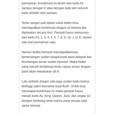
permainan. Kombinasi ini terdiri dari kartu As
sampai dengan K atau dengan kata lain seluruh
kartu dimiliki oleh pemain.
Tentu sangat sulit sekali untuk bettor bisa
mendapatkan kombinasi dragon ini karena jika
dijelaskan secara rinci. Penjudi harus menyusun
dari kartu AS, 2, 3, 4, 5, 6, 7, 8, 9, 10, J, Q, K, dalam
satu kali permainan saja.
Namun ketika berhasil mendapatkannya,
kemenangan sudah sangat pasti akan didapat dan
keuntungan besar sudah menanti. Maka bettor
yang meraih kombinasi kartu capsa susun dragon
pasti akan melakukan all in.
Lalu setelah dragon ada juga urutan kartu kedua
tertinggi yakni bernama royal flush. Untuk bisa
mendapat kombinasi ini maka penjudi harus
meraih kartu As, King, Queen, Jack, dan angka 10
dengan lambang serta warna yang serupa satu
sama lainnya.