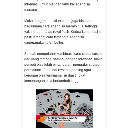
informasi untuk mencari tahu trik agar bisa
menang.
Maka dengan demikian bettor juga bisa tahu
bagaimana cara agar bisa meraih nilai tertinggi
yakni dragon atau royal flush. Kedua kombinasi itu
pasti terdapat cara tersendiri agar bisa
dimenangkan oleh bettor.
Setelah mengetahui kombinasi kartu capsa susun
dari yang tertinggi sampai dengan terendah, maka
penjudi bisa lebih pintar dalam mengatur strategi
permainan. Tentu hal tersebut penting agar
kerugian bisa terminimalisir dan tingkat
kemenangan bisa bertambah tinggi.