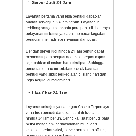
Server Judi 24 Jam
Layanan pertama yang bisa penjudi dapatkan
adalah server judi 24 jam penuh. Layanan ini
terbilang sangat membantu para penjudi. Hadirnya
pelayanan ini tentunya dapat membuat kegiatan
perjudian menjadi lebih nyaman dan puas.
Dengan server judi hingga 24 jam penuh dapat
membantu para penjudi agar bisa berjudi kapan
saja bahkan di malam hari sekalipun. Sehingga
perjudian daring ini terbilang cocok bagi para
penjudi yang sibuk berkegiatan di siang hari dan
ingin berjudi di malam hari.
Live Chat 24 Jam
Layanan selanjutnya dari agen Casino Terpercaya
yang bisa penjudi dapatkan adalah live chat
hingga 24 jam penuh. Sering kali saat berjudi para
bettor mengalami permasalahan mulai dari
kesulitan bertransaksi, server permainan offline,
hingga permasalahan lainnya.