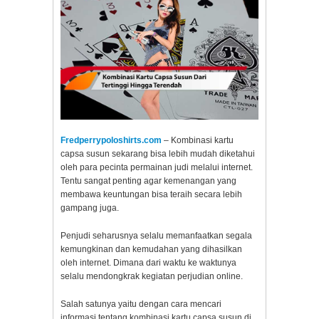
Fredperrypoloshirts.com
– Kombinasi kartu
capsa susun sekarang bisa lebih mudah diketahui
oleh para pecinta permainan judi melalui internet.
Tentu sangat penting agar kemenangan yang
membawa keuntungan bisa teraih secara lebih
gampang juga.
Penjudi seharusnya selalu memanfaatkan segala
kemungkinan dan kemudahan yang dihasilkan
oleh internet. Dimana dari waktu ke waktunya
selalu mendongkrak kegiatan perjudian online.
Salah satunya yaitu dengan cara mencari
informasi tentang kombinasi kartu capsa susun di