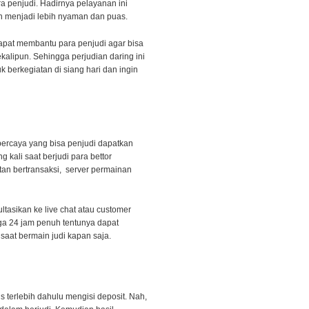
a penjudi. Hadirnya pelayanan ini
n menjadi lebih nyaman dan puas.
apat membantu para penjudi agar bisa
kalipun. Sehingga perjudian daring ini
k berkegiatan di siang hari dan ingin
percaya yang bisa penjudi dapatkan
g kali saat berjudi para bettor
tan bertransaksi, server permainan
ltasikan ke live chat atau customer
ngga 24 jam penuh tentunya dapat
aat bermain judi kapan saja.
 terlebih dahulu mengisi deposit. Nah,