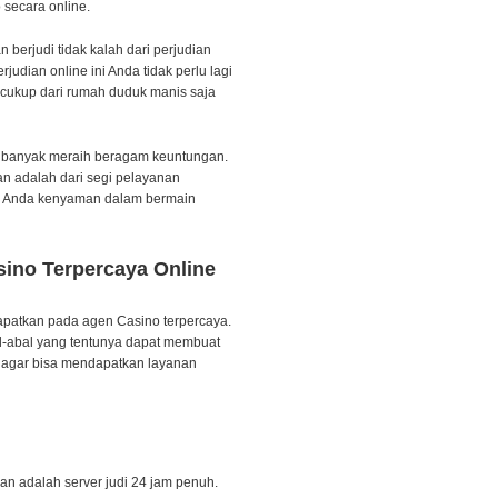
o secara online.
 berjudi tidak kalah dari perjudian
rjudian online ini Anda tidak perlu lagi
, cukup dari rumah duduk manis saja
di banyak meraih beragam keuntungan.
an adalah dari segi pelayanan
an Anda kenyaman dalam bermain
ino Terpercaya Online
dapatkan pada agen Casino terpercaya.
al-abal yang tentunya dapat membuat
ya agar bisa mendapatkan layanan
an adalah server judi 24 jam penuh.