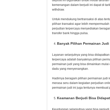
deposit ini digunakan untuk modal taruhan
kemenangan dalam berjudi ini dapat di tar
withdraw.
Untuk mendukung bertransaksi di atas te
pilihan transaksi agar lebih mempermudah
perjudian terpercaya menyediakan beragam 
transfer bank hingga pulsa.
Banyak Pilihan Permainan Judi
Layanan selanjutnya yang bisa didapatkan 
terpercaya adalah banyaknya pilihan perma
permainan judi yang bisa dimainkan mulai da
dadu yang menyenangkan.
Hadirnya beragam pilihan permainan judi i
merasa seru dalam kegiatan perjudian onlin
permainan judi ini juga tentunya membuat p
Keamanan Berjudi Bisa Didapa
Keuntungan selanjutnya yang bisa penjudi