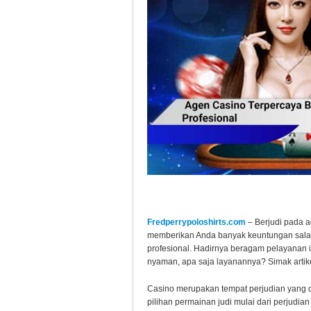
Fredperrypoloshirts.com
– Berjudi pada a
memberikan Anda banyak keuntungan salah
profesional. Hadirnya beragam pelayanan i
nyaman, apa saja layanannya? Simak artikel
Casino merupakan tempat perjudian yang
pilihan permainan judi mulai dari perjudian