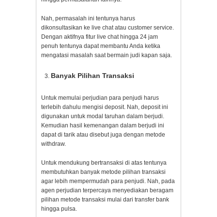
Nah, permasalah ini tentunya harus
dikonsultasikan ke live chat atau customer service.
Dengan aktifnya fitur live chat hingga 24 jam
penuh tentunya dapat membantu Anda ketika
mengatasi masalah saat bermain judi kapan saja.
Banyak Pilihan Transaksi
Untuk memulai perjudian para penjudi harus
terlebih dahulu mengisi deposit. Nah, deposit ini
digunakan untuk modal taruhan dalam berjudi.
Kemudian hasil kemenangan dalam berjudi ini
dapat di tarik atau disebut juga dengan metode
withdraw.
Untuk mendukung bertransaksi di atas tentunya
membutuhkan banyak metode pilihan transaksi
agar lebih mempermudah para penjudi. Nah, pada
agen perjudian terpercaya menyediakan beragam
pilihan metode transaksi mulai dari transfer bank
hingga pulsa.