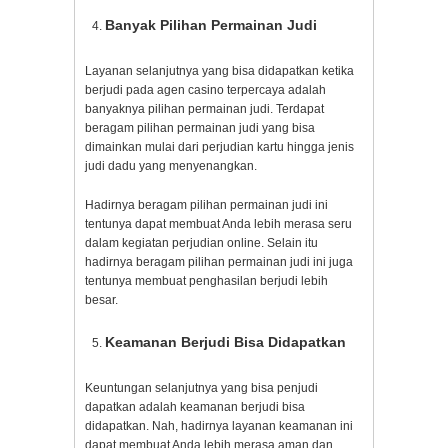
Banyak Pilihan Permainan Judi
Layanan selanjutnya yang bisa didapatkan ketika
berjudi pada agen casino terpercaya adalah
banyaknya pilihan permainan judi. Terdapat
beragam pilihan permainan judi yang bisa
dimainkan mulai dari perjudian kartu hingga jenis
judi dadu yang menyenangkan.
Hadirnya beragam pilihan permainan judi ini
tentunya dapat membuat Anda lebih merasa seru
dalam kegiatan perjudian online. Selain itu
hadirnya beragam pilihan permainan judi ini juga
tentunya membuat penghasilan berjudi lebih
besar.
Keamanan Berjudi Bisa Didapatkan
Keuntungan selanjutnya yang bisa penjudi
dapatkan adalah keamanan berjudi bisa
didapatkan. Nah, hadirnya layanan keamanan ini
dapat membuat Anda lebih merasa aman dan