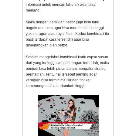
informasi untuk mencari tahu trik agar bisa
menang.
Maka dengan demikian bettor juga bisa tahu
bagaimana cara agar bisa meraih nilai tertinggi
yakni dragon atau royal flush. Kedua kombinasi itu
pasti terdapat cara tersendiri agar bisa
dimenangkan oleh bettor.
Setelah mengetahui kombinasi kartu capsa susun
dari yang tertinggi sampai dengan terendah, maka
penjudi bisa lebih pintar dalam mengatur strategi
permainan. Tentu hal tersebut penting agar
kerugian bisa terminimalisir dan tingkat
kemenangan bisa bertambah tinggi.