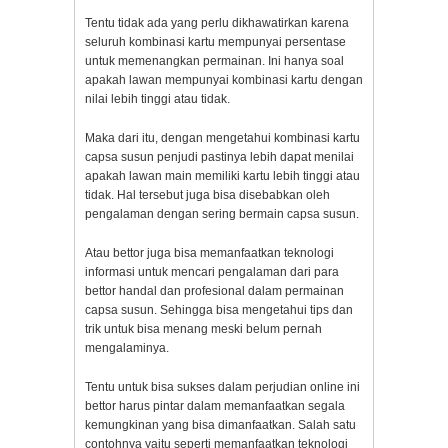
Tentu tidak ada yang perlu dikhawatirkan karena
seluruh kombinasi kartu mempunyai persentase
untuk memenangkan permainan. Ini hanya soal
apakah lawan mempunyai kombinasi kartu dengan
nilai lebih tinggi atau tidak.
Maka dari itu, dengan mengetahui kombinasi kartu
capsa susun penjudi pastinya lebih dapat menilai
apakah lawan main memiliki kartu lebih tinggi atau
tidak. Hal tersebut juga bisa disebabkan oleh
pengalaman dengan sering bermain capsa susun.
Atau bettor juga bisa memanfaatkan teknologi
informasi untuk mencari pengalaman dari para
bettor handal dan profesional dalam permainan
capsa susun. Sehingga bisa mengetahui tips dan
trik untuk bisa menang meski belum pernah
mengalaminya.
Tentu untuk bisa sukses dalam perjudian online ini
bettor harus pintar dalam memanfaatkan segala
kemungkinan yang bisa dimanfaatkan. Salah satu
contohnya yaitu seperti memanfaatkan teknologi