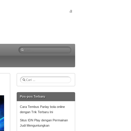
a
Cari
untuk:
Cari
untuk:
Pos-pos Terbaru
Cara Tembus Parlay bola online
dengan Trik Terbaru Ini
Situs IDN Play dengan Permainan
Judi Menguntungkan