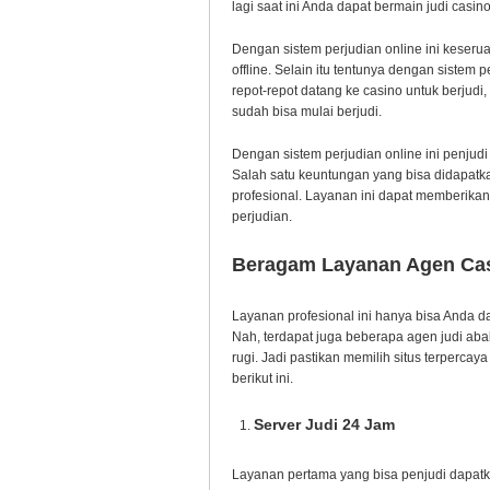
lagi saat ini Anda dapat bermain judi casin
Dengan sistem perjudian online ini keseruan
offline. Selain itu tentunya dengan sistem pe
repot-repot datang ke casino untuk berjudi
sudah bisa mulai berjudi.
Dengan sistem perjudian online ini penju
Salah satu keuntungan yang bisa didapatk
profesional. Layanan ini dapat memberik
perjudian.
Beragam Layanan Agen Cas
Layanan profesional ini hanya bisa Anda 
Nah, terdapat juga beberapa agen judi ab
rugi. Jadi pastikan memilih situs terperca
berikut ini.
Server Judi 24 Jam
Layanan pertama yang bisa penjudi dapatk