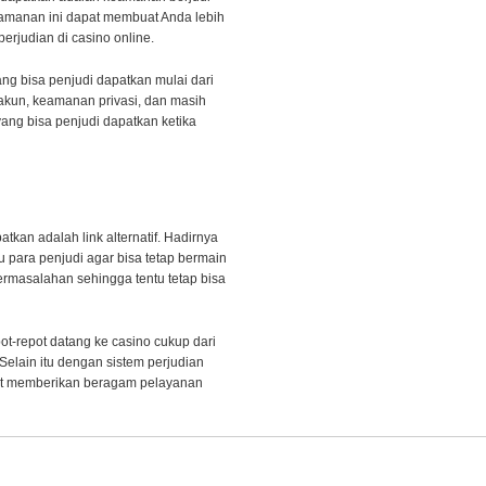
eamanan ini dapat membuat Anda lebih
rjudian di casino online.
g bisa penjudi dapatkan mulai dari
kun, keamanan privasi, dan masih
ang bisa penjudi dapatkan ketika
tkan adalah link alternatif. Hadirnya
tu para penjudi agar bisa tetap bermain
ermasalahan sehingga tentu tetap bisa
epot-repot datang ke casino cukup dari
Selain itu dengan sistem perjudian
pat memberikan beragam pelayanan