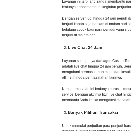
Layanan ini terbilang sangat membantu par
tentunya dapat membuat kegiatan perjudia
Dengan server judi hingga 24 jam penuh d
berjudi kapan saja bahkan di malam hari se
terbilang cocok bagi para penjudi yang sibu
berjudi di malam hari.
Live Chat 24 Jam
Layanan selanjutnya dari agen Casino Ter
adalah live chat hingga 24 jam penuh. Serin
mengalami permasalahan mulai dari kesuli
offline, hingga permasalahan lainnya.
Nah, permasalah ini tentunya harus dikonsu
service. Dengan aktifnya fitur live chat hi
membantu Anda ketika mengatasi masalah s
Banyak Pilihan Transaksi
Untuk memulai perjudian para penjudi harus