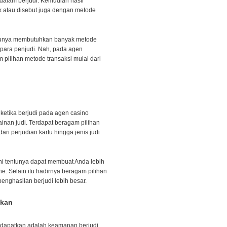
 dalam berjudi. Kemudian hasil
ik atau disebut juga dengan metode
ntunya membutuhkan banyak metode
 para penjudi. Nah, pada agen
pilihan metode transaksi mulai dari
ketika berjudi pada agen casino
inan judi. Terdapat beragam pilihan
ri perjudian kartu hingga jenis judi
ni tentunya dapat membuat Anda lebih
e. Selain itu hadirnya beragam pilihan
enghasilan berjudi lebih besar.
tkan
 dapatkan adalah keamanan berjudi