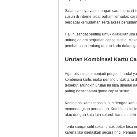
Salah satunya yaitu dengan cara mencari i
susun di internet agar paham terhadap ca
berbagai kemudahan serta akses perjudian 
Hal ini sangat penting untuk dilakukan jik
untung dalam perjudian capsa susun. Maka u
pembahasan tentang urutan kartu dalam ga
Urutan Kombinasi Kartu Ca
Agar bisa selalu menjadi penjudi handal 
kombinasi kartu, maka penting untuk tahu
tersebut. Mungkin urutan ini bisa dimulai d
paling besar dalam game capsa susun.
Kombinasi kartu capsa susun dengan kartu
memenangkan permainan. Kombinasi ini ter
atau dengan kata lain seluruh kartu dimilik
Tentu sangat sulit sekali untuk bettor bis
karena jika dijelaskan secara rinci. Penjudi