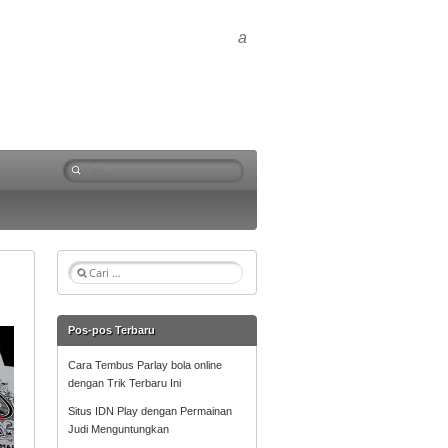
a
Cari
untuk:
Cari
untuk:
Pos-pos Terbaru
Cara Tembus Parlay bola online
dengan Trik Terbaru Ini
Situs IDN Play dengan Permainan
Judi Menguntungkan