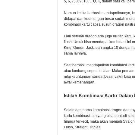
5, 6, 7, 8, 9, 10, J, Q, K, dalam satu kali pe
Namun ketika berhasil mendapatkannya, k
didapat dan keuntungan besar sudah menan
kombinasi kartu capsa susun dragon pasti a
Lalu setelah dragon ada juga urutan kartu 
flush. Untuk bisa mendapat kombinasi ini m
King, Queen, Jack, dan angka 10 dengan l
sama lainnya.
Saat berhasil mendapatkan kombinasi kartu
atau lambang seperti di atas. Maka pemain
nilai keuntungan sangat besar yakni bisa m
awal kemenangan.
Istilah Kombinasi Kartu Dala
Selain dari nama kombinasi dragon dan roya
kartu kombinasi lain yang bisa penjudi susu
hingga terkecil, maka akan menjadi Straight
Flush, Straight, Triples.