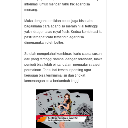
informasi untuk mencari tahu trik agar bisa
menang.
Maka dengan demikian bettor juga bisa tahu
bagaimana cara agar bisa meraih nilai tertinggi
yakni dragon atau royal flush. Kedua kombinasi itu
pasti terdapat cara tersendiri agar bisa
dimenangkan oleh bettor.
Setelah mengetahui kombinasi kartu capsa susun
dari yang tertinggi sampai dengan terendah, maka
penjudi bisa lebih pintar dalam mengatur strategi
permainan. Tentu hal tersebut penting agar
kerugian bisa terminimalisir dan tingkat
kemenangan bisa bertambah tinggi.