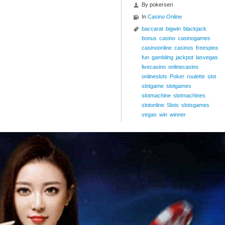
By
pokerseri
In
Casino Online
baccarat
bigwin
blackjack
bonus
casino
casinogames
casinoonline
casinos
freespins
fun
gambling
jackpot
lasvegas
livecasino
onlinecasino
onlineslots
Poker
roulette
slot
slotgame
slotgames
slotmachine
slotmachines
slotonline
Slots
slotsgames
vegas
win
winner