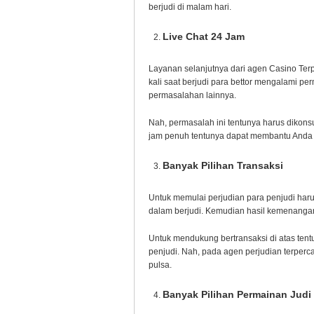
berjudi di malam hari.
Live Chat 24 Jam
Layanan selanjutnya dari agen Casino Terp
kali saat berjudi para bettor mengalami per
permasalahan lainnya.
Nah, permasalah ini tentunya harus dikonsul
jam penuh tentunya dapat membantu Anda k
Banyak Pilihan Transaksi
Untuk memulai perjudian para penjudi harus
dalam berjudi. Kemudian hasil kemenangan 
Untuk mendukung bertransaksi di atas te
penjudi. Nah, pada agen perjudian terperc
pulsa.
Banyak Pilihan Permainan Judi