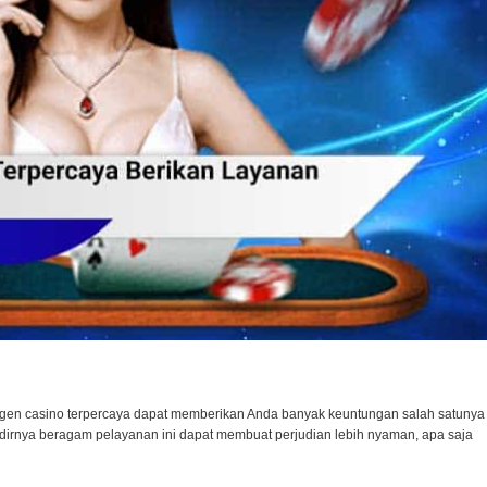
agen casino terpercaya dapat memberikan Anda banyak keuntungan salah satunya
adirnya beragam pelayanan ini dapat membuat perjudian lebih nyaman, apa saja