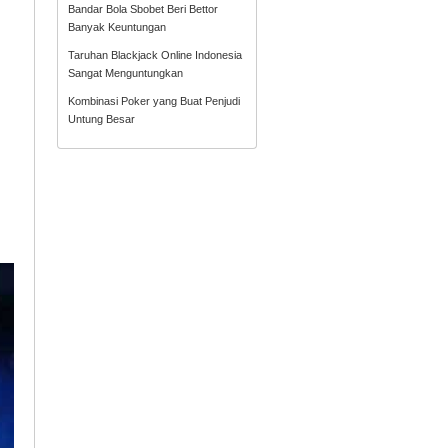
Bandar Bola Sbobet Beri Bettor
Banyak Keuntungan
Taruhan Blackjack Online Indonesia
Sangat Menguntungkan
Kombinasi Poker yang Buat Penjudi
Untung Besar