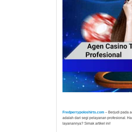
Fredperrypoloshirts.com
– Berjudi pada 
adalah dari segi pelayanan profesional. H
layanannya? Simak artikel ini!