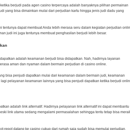
ketika berjudi pada agen casino terpercaya adalah banyaknya pilihan permainan
udi yang bisa dimainkan mulai dari perjudian kartu hingga jenis judi dadu yang
ni tentunya dapat membuat Anda lebih merasa seru dalam kegiatan perjudian onlin
nan judi ini juga tentunya membuat penghasilan berjudi lebih besar.
tkan
 dapatkan adalah keamanan berjudi bisa didapatkan. Nah, hadirnya layanan
erasa aman dan nyaman dalam bermain perjudian di casino online.
g bisa penjudi dapatkan mulai dari keamanan dalam bermain judi, keamanan
lagi pelayanan keamanan lainnya yang bisa penjudi dapatkan ketika berjudi onlin
tkan adalah link alternatif. Hadirnya pelayanan link alternatif ini dapat membantu
 meski link utama sedang mengalami permasalahan sehingga tentu tetap bisa merai
 repot-repot datang ke casino cukup dari rumah saja sudah bisa memulai perjudian.