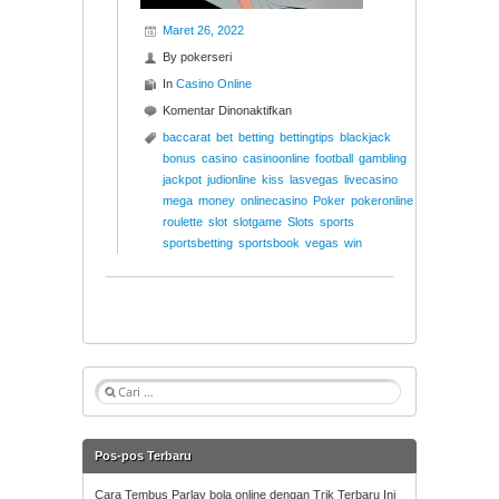
Maret 26, 2022
By
pokerseri
In
Casino Online
pada
Komentar Dinonaktifkan
Kombinasi
baccarat
bet
betting
bettingtips
blackjack
Kartu
bonus
casino
casinoonline
football
gambling
Capsa
jackpot
judionline
kiss
lasvegas
livecasino
Susun
mega
money
onlinecasino
Poker
pokeronline
dari
roulette
slot
slotgame
Slots
sports
Tertinggi
sportsbetting
sportsbook
vegas
win
Hingga
Terendah
Cari
untuk:
Pos-pos Terbaru
Cara Tembus Parlay bola online dengan Trik Terbaru Ini