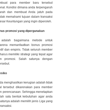
mbuat para member baru tersebut
ional. Kondisi dimana anda terpengaruh
 arah dan membuat Anda jatuh pada
tidak memahami tujuan dalam transaksi
esar Keuntungan yang ingin diperoleh.
us promosi yang dipergunakan
is adalah bagaimana metode untuk
arena memanfaatkan bonus promosi
ktif dan empiris. Tidak seluruh member
rus memiliki strategi yang tepat agar
an promosi. Salah satunya dengan
rsebut.
esiko
da menghasilkan kerugian adalah tidak
l tersebut dikarenakan para member
atan perencanaan. Sehingga menetapkan
lah satu bentuk kebutuhan agar anda
atunya adalah memilih jenis Liga yang
ransaksi.