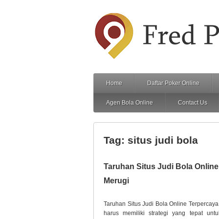
Home
Daftar Poker Online
Agen Bola Online
Contact Us
Tag:
situs judi bola
Taruhan Situs Judi Bola Onlin
Merugi
Taruhan Situs Judi Bola Online Terperca
harus memiliki strategi yang tepat un