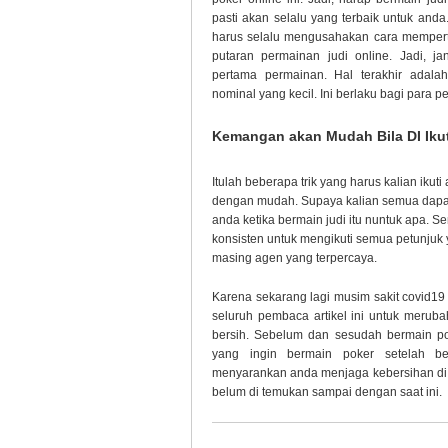
pasti akan selalu yang terbaik untuk and
harus selalu mengusahakan cara memperta
putaran permainan judi online. Jadi, j
pertama permainan. Hal terakhir adal
nominal yang kecil. Ini berlaku bagi para p
Kemangan akan Mudah Bila DI Ikut
Itulah beberapa trik yang harus kalian iku
dengan mudah. Supaya kalian semua dapa
anda ketika bermain judi itu nuntuk apa.
konsisten untuk mengikuti semua petunjuk 
masing agen yang terpercaya.
Karena sekarang lagi musim sakit covid19
seluruh pembaca artikel ini untuk meruba
bersih. Sebelum dan sesudah bermain po
yang ingin bermain poker setelah be
menyarankan anda menjaga kebersihan di k
belum di temukan sampai dengan saat ini.