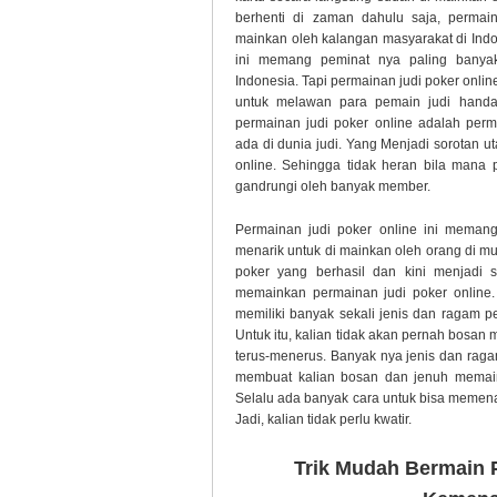
berhenti di zaman dahulu saja, permai
mainkan oleh kalangan masyarakat di Indo
ini memang peminat nya paling banyak
Indonesia. Tapi permainan judi poker onlin
untuk melawan para pemain judi handal 
permainan judi poker online adalah perm
ada di dunia judi. Yang Menjadi sorotan u
online. Sehingga tidak heran bila mana 
gandrungi oleh banyak member.
Permainan judi poker online ini meman
menarik untuk di mainkan oleh orang di m
poker yang berhasil dan kini menjadi 
memainkan permainan judi poker online. 
memiliki banyak sekali jenis dan ragam p
Untuk itu, kalian tidak akan pernah bosan
terus-menerus. Banyak nya jenis dan raga
membuat kalian bosan dan jenuh memaink
Selalu ada banyak cara untuk bisa memena
Jadi, kalian tidak perlu kwatir.
Trik Mudah Bermain 