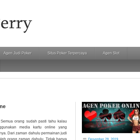
Agen Judi Poker
Situs Poker Terpercaya
Agen Slot
ine
Semua orang sudah pasti tahu kalau
nggunakan media kartu online yang
nya. Dari zaman dahulu permainan judi
oleh orang zaman dahulu. Tidak hanya
Desember 28, 2019