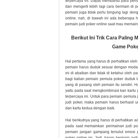
terpercaya ini. Dapat membantu para pem
dan mengerti lebih lagi cara bermain di 
pemain juga tidak perlu bingung lagi den
online. nah, di bawah ini ada beberapa h
pemain judi poker online saat mau memaink
Berikut Ini Trik Cara Pali
Game Poke
Hal pertama yang harus di perhatikan ole
pemain harus duduk sesuai dengan modal
ini di abaikan dan tidak di ketahui oleh p
bagi kalian pemain pemula poker duduk l
yang di pasang oleh pemain itu sendiri. H
yaitu pada saat mengkombinasi kan kartu ju
terpercaya ini. Untuk para pemain pemula j
judi poker, maka pemain harus berhasil 
dan kartu kedua dengan baik.
Hal berikutnya yang harus di perhatikan ada
pada saat memainkan permainan judi pok
pemain jangan gampang tersulut emosi 
poker online ini. Jadi, harap bermain ju