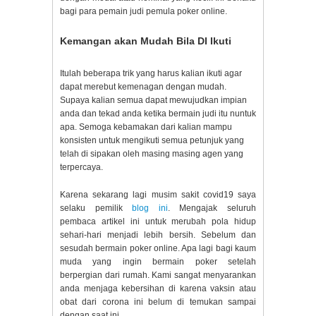
bagi para pemain judi pemula poker online.
Kemangan akan Mudah Bila DI Ikuti
Itulah beberapa trik yang harus kalian ikuti agar
dapat merebut kemenagan dengan mudah.
Supaya kalian semua dapat mewujudkan impian
anda dan tekad anda ketika bermain judi itu nuntuk
apa. Semoga kebamakan dari kalian mampu
konsisten untuk mengikuti semua petunjuk yang
telah di sipakan oleh masing masing agen yang
terpercaya.
Karena sekarang lagi musim sakit covid19 saya
selaku pemilik
blog ini
. Mengajak seluruh
pembaca artikel ini untuk merubah pola hidup
sehari-hari menjadi lebih bersih. Sebelum dan
sesudah bermain poker online. Apa lagi bagi kaum
muda yang ingin bermain poker setelah
berpergian dari rumah. Kami sangat menyarankan
anda menjaga kebersihan di karena vaksin atau
obat dari corona ini belum di temukan sampai
dengan saat ini.