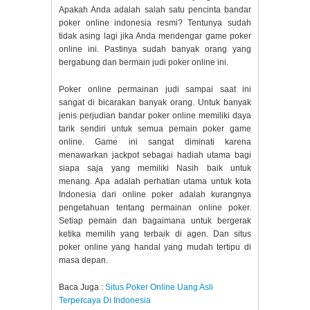
Apakah Anda adalah salah satu pencinta bandar
poker online indonesia resmi? Tentunya sudah
tidak asing lagi jika Anda mendengar game poker
online ini. Pastinya sudah banyak orang yang
bergabung dan bermain judi poker online ini.
Poker online permainan judi sampai saat ini
sangat di bicarakan banyak orang. Untuk banyak
jenis perjudian bandar poker online memiliki daya
tarik sendiri untuk semua pemain poker game
online. Game ini sangat diminati karena
menawarkan jackpot sebagai hadiah utama bagi
siapa saja yang memiliki Nasih baik untuk
menang. Apa adalah perhatian utama untuk kota
Indonesia dari online poker adalah kurangnya
pengetahuan tentang permainan online poker.
Setiap pemain dan bagaimana untuk bergerak
ketika memilih yang terbaik di agen. Dan situs
poker online yang handal yang mudah tertipu di
masa depan.
Baca Juga :
Situs Poker Online Uang Asli
Terpercaya Di Indonesia