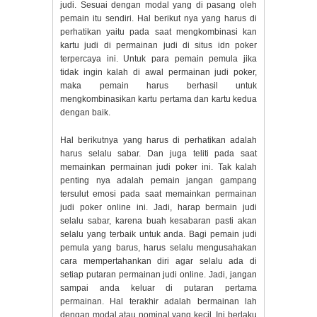
judi. Sesuai dengan modal yang di pasang oleh
pemain itu sendiri. Hal berikut nya yang harus di
perhatikan yaitu pada saat mengkombinasi kan
kartu judi di permainan judi di situs idn poker
terpercaya ini. Untuk para pemain pemula jika
tidak ingin kalah di awal permainan judi poker,
maka pemain harus berhasil untuk
mengkombinasikan kartu pertama dan kartu kedua
dengan baik.
Hal berikutnya yang harus di perhatikan adalah
harus selalu sabar. Dan juga teliti pada saat
memainkan permainan judi poker ini. Tak kalah
penting nya adalah pemain jangan gampang
tersulut emosi pada saat memainkan permainan
judi poker online ini. Jadi, harap bermain judi
selalu sabar, karena buah kesabaran pasti akan
selalu yang terbaik untuk anda. Bagi pemain judi
pemula yang barus, harus selalu mengusahakan
cara mempertahankan diri agar selalu ada di
setiap putaran permainan judi online. Jadi, jangan
sampai anda keluar di putaran pertama
permainan. Hal terakhir adalah bermainan lah
dengan modal atau nominal yang kecil. Ini berlaku