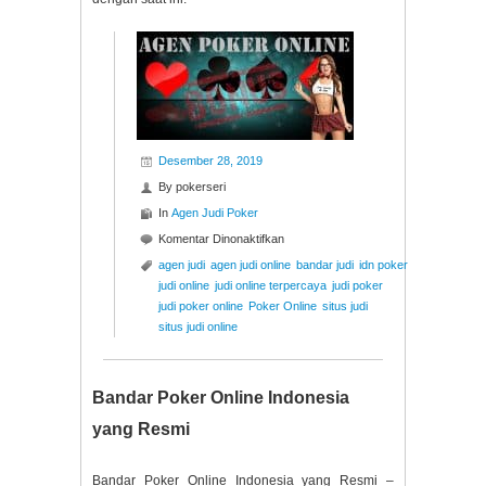
Desember 28, 2019
By
pokerseri
In
Agen Judi Poker
pada
Komentar Dinonaktifkan
Trik
agen judi
agen judi online
bandar judi
idn poker
Mudah
judi online
judi online terpercaya
judi poker
Bermain
judi poker online
Poker Online
situs judi
Poker
situs judi online
Online
Bandar Poker Online Indonesia
yang Resmi
Bandar Poker Online Indonesia yang Resmi –