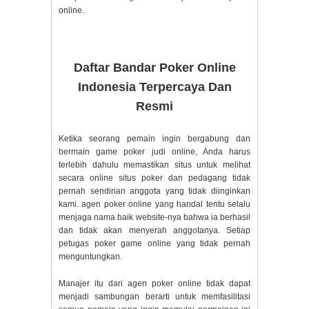
online.
Daftar Bandar Poker Online
Indonesia Terpercaya Dan
Resmi
Ketika seorang pemain ingin bergabung dan
bermain game poker judi online, Anda harus
terlebih dahulu memastikan situs untuk melihat
secara online situs poker dan pedagang tidak
pernah sendirian anggota yang tidak diinginkan
kami. agen poker online yang handal tentu selalu
menjaga nama baik website-nya bahwa ia berhasil
dan tidak akan menyerah anggotanya. Setiap
petugas poker game online yang tidak pernah
menguntungkan.
Manajer itu dari agen poker online tidak dapat
menjadi sambungan berarti untuk memfasilitasi