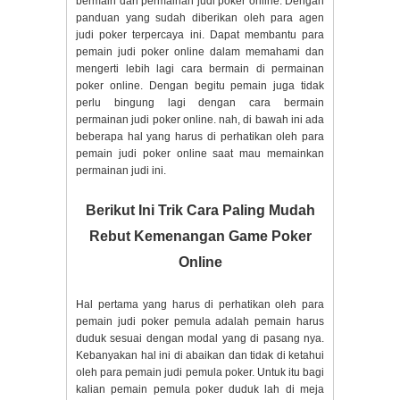
bermain dari permainan judi poker online. Dengan
panduan yang sudah diberikan oleh para agen
judi poker terpercaya ini. Dapat membantu para
pemain judi poker online dalam memahami dan
mengerti lebih lagi cara bermain di permainan
poker online. Dengan begitu pemain juga tidak
perlu bingung lagi dengan cara bermain
permainan judi poker online. nah, di bawah ini ada
beberapa hal yang harus di perhatikan oleh para
pemain judi poker online saat mau memainkan
permainan judi ini.
Berikut Ini Trik Cara Paling Mudah
Rebut Kemenangan Game Poker
Online
Hal pertama yang harus di perhatikan oleh para
pemain judi poker pemula adalah pemain harus
duduk sesuai dengan modal yang di pasang nya.
Kebanyakan hal ini di abaikan dan tidak di ketahui
oleh para pemain judi pemula poker. Untuk itu bagi
kalian pemain pemula poker duduk lah di meja