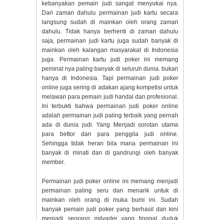
kebanyakan pemain judi sangat menyukai nya.
Dari zaman dahulu permainan judi kartu secara
langsung sudah di mainkan oleh orang zaman
dahulu. Tidak hanya berhenti di zaman dahulu
saja, permainan judi kartu juga sudah banyak di
mainkan oleh kalangan masyarakat di Indonesia
juga. Permainan kartu judi poker ini memang
peminat nya paling banyak di seluruh dunia. bukan
hanya di Indonesia. Tapi permainan judi poker
online juga sering di adakan ajang kompetisi untuk
melawan para pemain judi handal dan profesional.
Ini terbukti bahwa permainan judi poker online
adalah permainan judi paling terbaik yang pernah
ada di dunia judi. Yang Menjadi sorotan utama
para bettor dan para penggila judi online.
Sehingga tidak heran bila mana permainan ini
banyak di minati dan di gandrungi oleh banyak
member.
Permainan judi poker online ini memang menjadi
permainan paling seru dan menarik untuk di
mainkan oleh orang di muka bumi ini. Sudah
banyak pemain judi poker yang berhasil dan kini
menjadi seorang milyader yang tinggal duduk