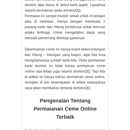
domino atau biasa di sebut kartu gaple. Layaknya
seperti permainan pada dominoQQ.
Permaian ini sangat mudah sekali untuk di pelajari
atau di mainkan, Hanya dengan membuka 2
pasang kartu lalu hitung jumlahnya untuk mencari
angka tertinggi, Untuk mengetahui siapa yang
menjadi pemenang disetiap gamenya.
Dipermainan ceme ini hanya butuh keberuntungan
dan hitung – hitungan yang bagus, agar kita bisa
mengetahuinya jumlah kartu kita. Pada permainan
kartu domino ini tidak hanya permainan ceme
online saja tetapi juga seperti dominoQQ. Tapi kita
di artikel ini hanya bahas permainan ceme online,
mungkin di lain kesempatan di artikel selanjutnya
saya akan membahas tentang dominoQQ.
Pengenalan Tentang
Permaianan Ceme Online
Terbaik