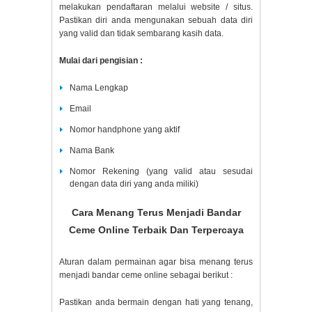
melakukan pendaftaran melalui website / situs.
Pastikan diri anda mengunakan sebuah data diri
yang valid dan tidak sembarang kasih data.
Mulai dari pengisian :
Nama Lengkap
Email
Nomor handphone yang aktif
Nama Bank
Nomor Rekening (yang valid atau sesudai
dengan data diri yang anda miliki)
Cara Menang Terus Menjadi Bandar
Ceme Online Terbaik Dan Terpercaya
Aturan dalam permainan agar bisa menang terus
menjadi bandar ceme online sebagai berikut :
Pastikan anda bermain dengan hati yang tenang,