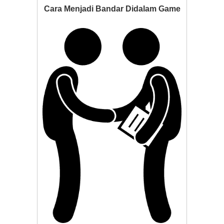
Cara Menjadi Bandar Didalam Game