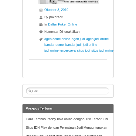
Oktober 3, 2019
By
pokerseri
In
Daftar Poker Online
pada
Komentar Dinonaktifkan
Permainan
agen ceme online
agen judi
agen judi online
Ceme
bandar ceme
bandar judi
judi online
Online
judi online terpercaya
situs judi
situs judi online
Terbaik
Dan
Terpercaya
Cari
untuk:
Pos-pos Terbaru
Cara Tembus Parlay bola online dengan Trik Terbaru Ini
Situs IDN Play dengan Permainan Judi Menguntungkan
Bandar Bola Sbobet Beri Bettor Banyak Keuntungan