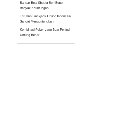
Bandar Bola Sbobet Beri Bettor
Banyak Keuntungan
Taruhan Blackjack Online Indonesia
Sangat Menguntungkan
Kombinasi Poker yang Buat Penjudi
Untung Besar