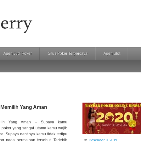
Agen Judi Poker
Situs Poker Terpercaya
Agen Slot
 Memilih Yang Aman
lih Yang Aman – Supaya kamu
 poker yang sangat utama kamu wajib
me. Supaya nantinya kamu tidak tertipu
ng pada permainan tersebut. Terlebih
Desember 9, 2019