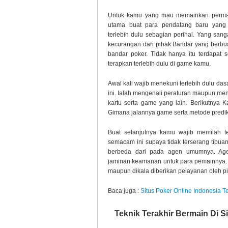
Untuk kamu yang mau memainkan permain
utama buat para pendatang baru yang 
terlebih dulu sebagian perihal. Yang san
kecurangan dari pihak Bandar yang berbu
bandar poker. Tidak hanya itu terdapa
terapkan terlebih dulu di game kamu.
Awal kali wajib menekuni terlebih dulu d
ini. Ialah mengenali peraturan maupun me
kartu serta game yang lain. Berikutnya K
Gimana jalannya game serta metode predik
Buat selanjutnya kamu wajib memilah t
semacam ini supaya tidak terserang tipu
berbeda dari pada agen umumnya. Age
jaminan keamanan untuk para pemainnya. B
maupun dikala diberikan pelayanan oleh p
Baca juga :
Situs Poker Online Indonesia T
Teknik Terakhir Bermain Di 