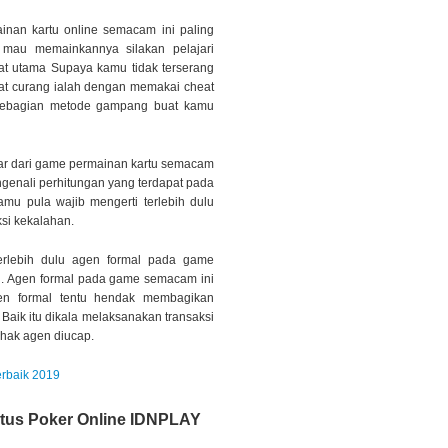
an kartu online semacam ini paling
mau memainkannya silakan pelajari
gat utama Supaya kamu tidak terserang
at curang ialah dengan memakai cheat
t sebagian metode gampang buat kamu
asar dari game permainan kartu semacam
ngenali perhitungan yang terdapat pada
amu pula wajib mengerti terlebih dulu
si kekalahan.
erlebih dulu agen formal pada game
an. Agen formal pada game semacam ini
n formal tentu hendak membagikan
aik itu dikala melaksanakan transaksi
ihak agen diucap.
erbaik 2019
Situs Poker Online IDNPLAY