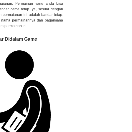
maianan. Permainan yang anda bisa
andar ceme tetap. ya, sesuai dengan
 permaianan ini adalah bandar tetap.
n nama permainannya dan bagaimana
am permainan ini.
ar Didalam Game