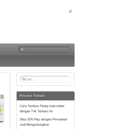
a
Cari
untuk:
Cari
untuk:
Pos-pos Terbaru
Cara Tembus Parlay bola online
dengan Trik Terbaru Ini
Situs IDN Play dengan Permainan
Judi Menguntungkan