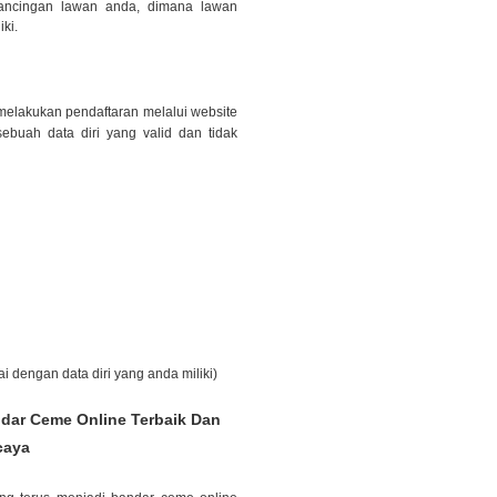
pancingan lawan anda, dimana lawan
iki.
melakukan pendaftaran melalui website
sebuah data diri yang valid dan tidak
 dengan data diri yang anda miliki)
dar Ceme Online Terbaik Dan
caya