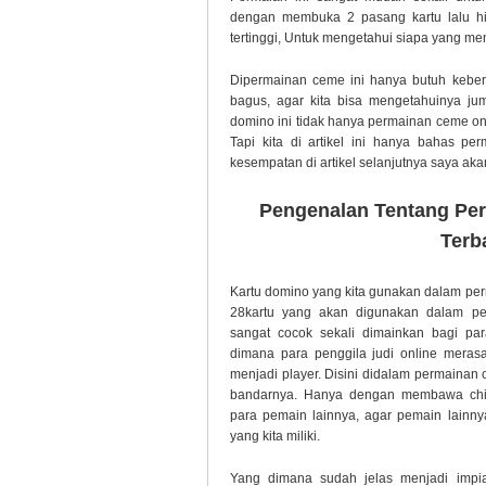
dengan membuka 2 pasang kartu lalu hi
tertinggi, Untuk mengetahui siapa yang m
Dipermainan ceme ini hanya butuh keber
bagus, agar kita bisa mengetahuinya jum
domino ini tidak hanya permainan ceme onl
Tapi kita di artikel ini hanya bahas pe
kesempatan di artikel selanjutnya saya 
Pengenalan Tentang Pe
Terb
Kartu domino yang kita gunakan dalam per
28kartu yang akan digunakan dalam pe
sangat cocok sekali dimainkan bagi par
dimana para penggila judi online meras
menjadi player. Disini didalam permainan 
bandarnya. Hanya dengan membawa chip 
para pemain lainnya, agar pemain lainny
yang kita miliki.
Yang dimana sudah jelas menjadi impi