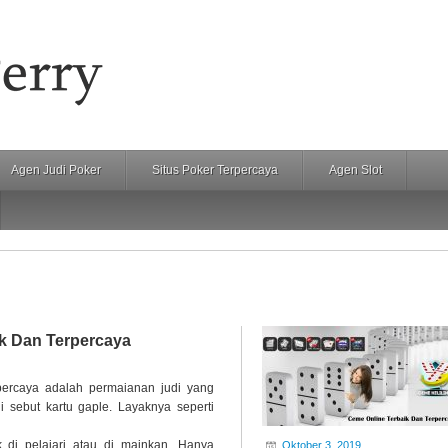
Agen Judi Poker
Situs Poker Terpercaya
Agen Slot
k Dan Terpercaya
ercaya adalah permaianan judi yang
 sebut kartu gaple. Layaknya seperti
 di pelajari atau di mainkan, Hanya
Oktober 3, 2019