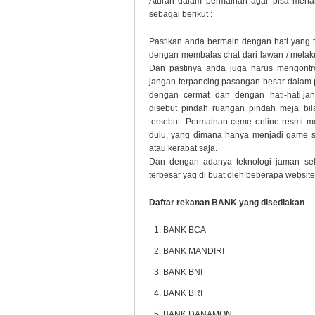
Aturan dalam permainan agar bisa mena
sebagai berikut :
Pastikan anda bermain dengan hati yang t
dengan membalas chat dari lawan / melak
Dan pastinya anda juga harus mengontro
jangan terpancing pasangan besar dalam 
dengan cermat dan dengan hati-hati.ja
disebut pindah ruangan pindah meja bi
tersebut. Permainan ceme online resmi 
dulu, yang dimana hanya menjadi game s
atau kerabat saja.
Dan dengan adanya teknologi jaman sek
terbesar yag di buat oleh beberapa website 
Daftar rekanan BANK yang disediakan
BANK BCA
BANK MANDIRI
BANK BNI
BANK BRI
BANK DANAMON