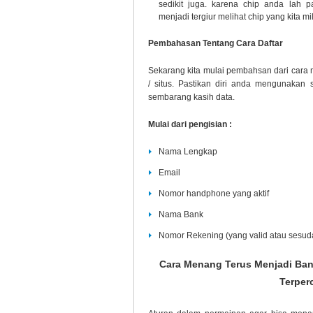
sedikit juga. karena chip anda lah 
menjadi tergiur melihat chip yang kita mil
Pembahasan Tentang Cara Daftar
Sekarang kita mulai pembahsan dari cara 
/ situs. Pastikan diri anda mengunakan 
sembarang kasih data.
Mulai dari pengisian :
Nama Lengkap
Email
Nomor handphone yang aktif
Nama Bank
Nomor Rekening (yang valid atau sesudai
Cara Menang Terus Menjadi Ban
Terper