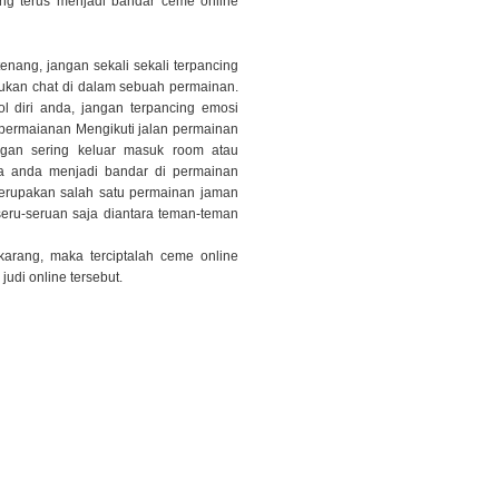
ng terus menjadi bandar ceme online
enang, jangan sekali sekali terpancing
ukan chat di dalam sebuah permainan.
l diri anda, jangan terpancing emosi
permaianan Mengikuti jalan permainan
ngan sering keluar masuk room atau
la anda menjadi bandar di permainan
merupakan salah satu permainan jaman
eru-seruan saja diantara teman-teman
arang, maka terciptalah ceme online
judi online tersebut.