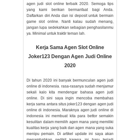
agen judi slot online terbaik 2020. Semoga tips
yang kami berikan bermanfaat bagi Anda.
Daftarkan diri Anda dan isi deposit untuk bermain
game slot online. Nanti kalau sudah menang,
jangan lupa sedekahkan sebagian penghasilanmu
ya. Minimal untuk traktir teman lah.
Kerja Sama Agen Slot Online
Joker123 Dengan Agen Judi Online
2020
Di tahun 2020 ini banyak bermunculan agen judi
online di indonesia. rasa-rasanya sudah menjamur
sekali kalo kita mendengar bahasa agen judi
online. Di sini saya ingin mencoba membahas
kerja sama antara situs joker123 dengan agen judi
online di indonesia. Maraknya agen judi online di
indonesia ini membuat kita para bettor semakin
kesulitan dalam memilih agen mana yang memiliki
kualitas kerja yang baik dan agen mana yang suka
menipu pemain. Di artikel update ini saya akan
menambahkan sedikit karena ini baru terjadi