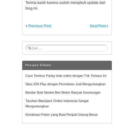
Terima kasih karena sudah mengikuti update dari
blog ini.
Previous Post
Next Post
Cari
untuk:
Pos-pos Terbaru
Cara Tembus Parlay bola online dengan Trik Terbaru Ini
Situs IDN Play dengan Permainan Judi Menguntungkan
Bandar Bola Sbobet Beri Bettor Banyak Keuntungan
Taruhan Blackjack Online Indonesia Sangat
Menguntungkan
Kombinasi Poker yang Buat Penjudi Untung Besar