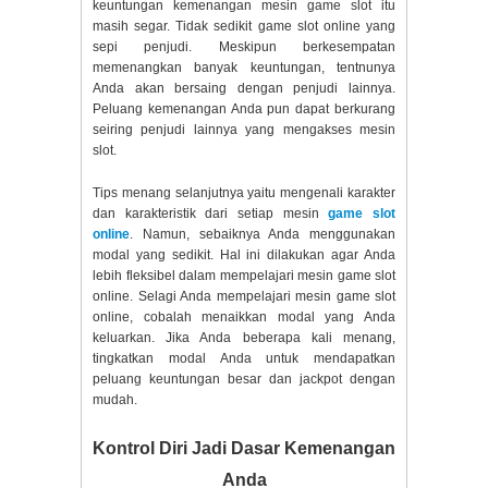
keuntungan kemenangan mesin game slot itu
masih segar. Tidak sedikit game slot online yang
sepi penjudi. Meskipun berkesempatan
memenangkan banyak keuntungan, tentnunya
Anda akan bersaing dengan penjudi lainnya.
Peluang kemenangan Anda pun dapat berkurang
seiring penjudi lainnya yang mengakses mesin
slot.
Tips menang selanjutnya yaitu mengenali karakter
dan karakteristik dari setiap mesin
game slot
online
. Namun, sebaiknya Anda menggunakan
modal yang sedikit. Hal ini dilakukan agar Anda
lebih fleksibel dalam mempelajari mesin game slot
online. Selagi Anda mempelajari mesin game slot
online, cobalah menaikkan modal yang Anda
keluarkan. Jika Anda beberapa kali menang,
tingkatkan modal Anda untuk mendapatkan
peluang keuntungan besar dan jackpot dengan
mudah.
Kontrol Diri Jadi Dasar Kemenangan
Anda